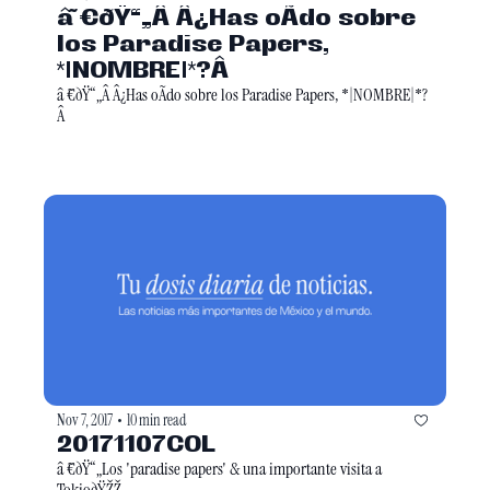
â ̃€ðŸ“„Â Â¿Has oÃ­do sobre 
los Paradise Papers, 
*|NOMBRE|*?Â 
â ̃€ðŸ“„Â Â¿Has oÃ­do sobre los Paradise Papers, *|NOMBRE|*?
Â 
Nov 7, 2017
10 min read
•
20171107COL
â ̃€ðŸ“„Los 'paradise papers' & una importante visita a 
TokioðŸŽŽ