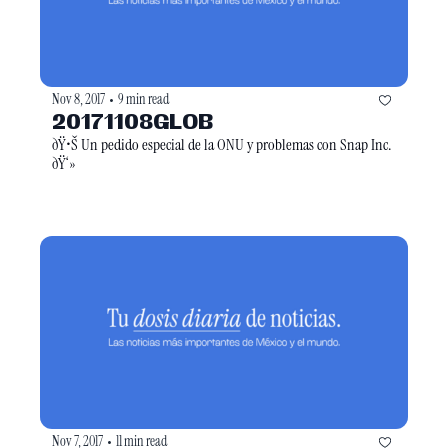
Nov 8, 2017
9 min read
•
20171108GLOB
ðŸ•Š Un pedido especial de la ONU y problemas con Snap Inc. 
ðŸ‘»
Nov 7, 2017
11 min read
•