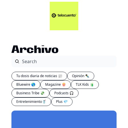
Artículos 📑
Tu Dosis Diaria de Not
Artículos 📑
Plus 💎
Opinión ✒️
Archivo
Entretenimiento🥤
Tu dosis diaria de noticias 📰
Opinión ✒️
Bluewire 🌎
Magazine 🍿
TLK Kids 🧃
Business Tribe 💸
Podcasts 🎧
Entretenimiento🥤
Plus 💎