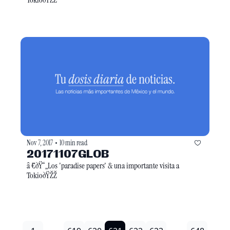
Nov 7, 2017
10 min read
•
20171107GLOB
â ̃€ðŸ“„Los 'paradise papers' & una importante visita a 
TokioðŸŽŽ