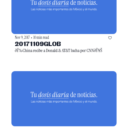
Nov 9, 2017
10 min read
•
20171109GLOB
ðŸ‰China recibe a Donald & AT&T lucha por CNNðŸ¥Š