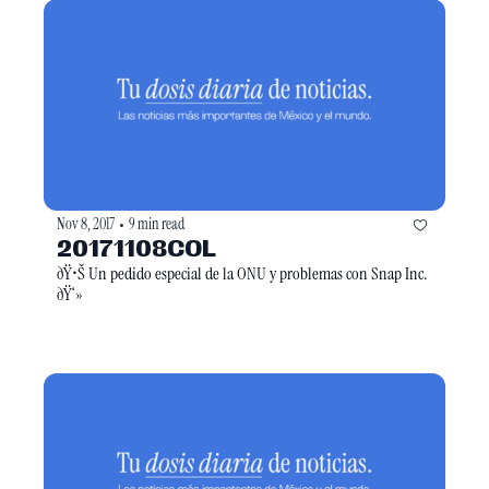
Nov 8, 2017
9 min read
•
20171108COL
ðŸ•Š Un pedido especial de la ONU y problemas con Snap Inc. 
ðŸ‘»