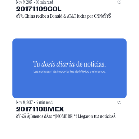
Nov 9, 2017
10 min read
•
20171109COL
ðŸ‰China recibe a Donald & AT&T lucha por CNNðŸ¥Š
Nov 8, 2017
9 min read
•
20171108MEX
ðŸ‘€Â Â¡Buenos dÃ­as *|NOMBRE|*! Llegaron tus noticiasÂ 