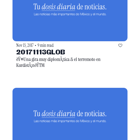
Nov 13, 2017
9 min read
•
20171113GLOB
ðŸ¤Una gira muy diplomÃ¡tica & el terremoto en 
KurdistÃ¡nðŸTM