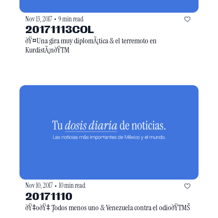
Nov 13, 2017
9 min read
•
20171113COL
ðŸ¤Una gira muy diplomÃ¡tica & el terremoto en 
KurdistÃ¡nðŸTM
Nov 10, 2017
10 min read
•
20171110
ðŸ‡oðŸ‡ ̧Todos menos uno & Venezuela contra el odioðŸTMŠ