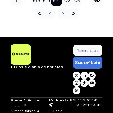
1
...
619
620
621
622
623
...
648
Suscríbete
Tu dosis diaria de noticias.
Términos y 
Aviso de 
Home
Podcasts 
Artículos 
condiciones
privacidad
🎧
📑
Posts
Authors
Opinión ✒️
Tu Dosis 