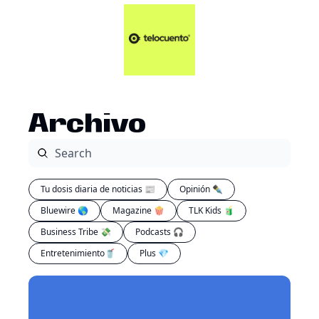
Artículos 📑
Tu Dosis Diaria de Not
Artículos 📑
Plus 💎
Opinión ✒️
Archivo
Entretenimiento🥤
Tu dosis diaria de noticias 📰
Opinión ✒️
Bluewire 🌎
Magazine 🍿
TLK Kids 🧃
Business Tribe 💸
Podcasts 🎧
Entretenimiento🥤
Plus 💎