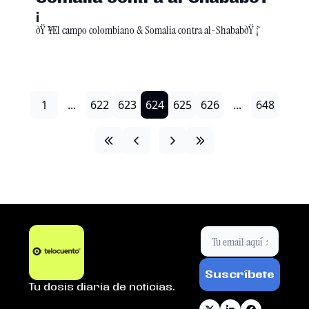
̃¡
ðŸ ̃¥El campo colombiano & Somalia contra al-ShababðŸ ̃¡
1
...
622
623
624
625
626
...
648
Suscríbete
Tu dosis diaria de noticias.