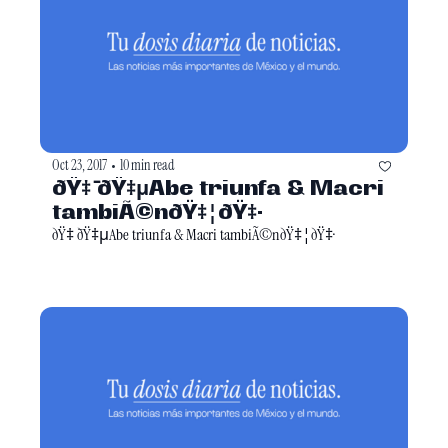
Oct 23, 2017
10 min read
•
ðŸ‡ ̄ðŸ‡μAbe triunfa & Macri 
tambiÃ©nðŸ‡¦ðŸ‡·
ðŸ‡ ̄ðŸ‡μAbe triunfa & Macri tambiÃ©nðŸ‡¦ðŸ‡·