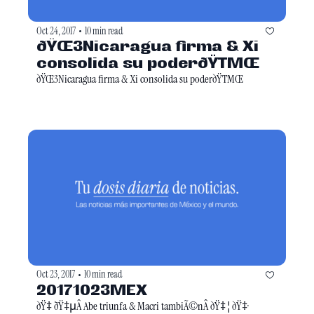
Oct 24, 2017
10 min read
•
ðŸŒ3Nicaragua firma & Xi 
consolida su poderðŸTMŒ
ðŸŒ3Nicaragua firma & Xi consolida su poderðŸTMŒ
Oct 23, 2017
10 min read
•
20171023MEX
ðŸ‡ ̄ðŸ‡μÂ Abe triunfa & Macri tambiÃ©nÂ ðŸ‡¦ðŸ‡·