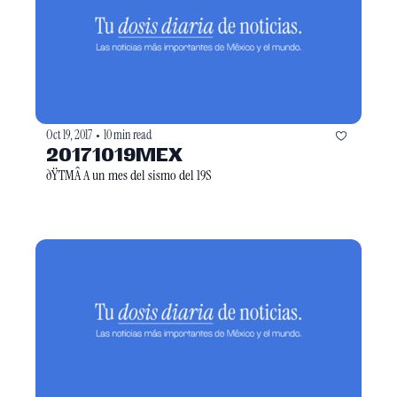
Oct 19, 2017
10 min read
•
20171019MEX
ðŸTMÂ A un mes del sismo del 19S