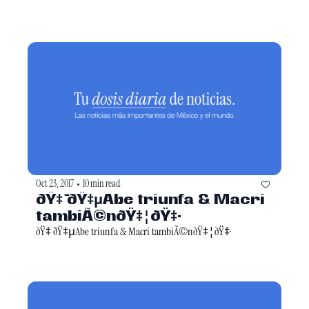
Oct 23, 2017
10 min read
•
ðŸ‡ ̄ðŸ‡μAbe triunfa & Macri 
tambiÃ©nðŸ‡¦ðŸ‡·
ðŸ‡ ̄ðŸ‡μAbe triunfa & Macri tambiÃ©nðŸ‡¦ðŸ‡·