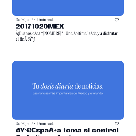
Oct 20, 2017
10 min read
•
20171020MEX
Â¡Buenos dÃ­as *|NOMBRE|*! Una Ãoltima leÃ­da y a disfrutar 
el finÂ ðŸ’ƒ
Oct 20, 2017
10 min read
•
ðŸ‘€EspaÃ±a toma el control 