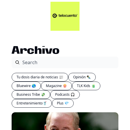
Artículos 📑
Tu Dosis Diaria de Not
Artículos 📑
Plus 💎
Opinión ✒️
Archivo
Entretenimiento🥤
Tu dosis diaria de noticias 📰
Opinión ✒️
Bluewire 🌎
Magazine 🍿
TLK Kids 🧃
Business Tribe 💸
Podcasts 🎧
Entretenimiento🥤
Plus 💎