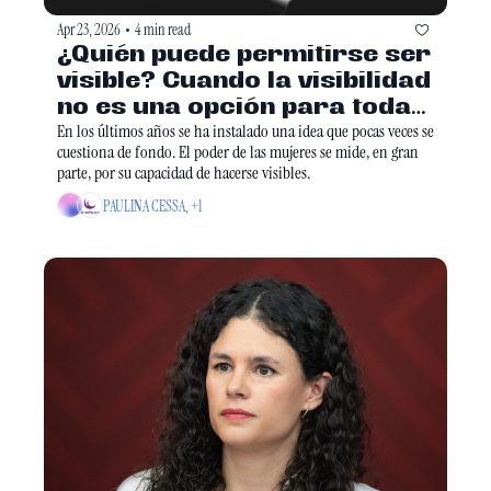
Apr 23, 2026
4 min read
•
¿Quién puede permitirse ser 
visible? Cuando la visibilidad 
no es una opción para todas 
las mujeres
En los últimos años se ha instalado una idea que pocas veces se 
cuestiona de fondo. El poder de las mujeres se mide, en gran 
parte, por su capacidad de hacerse visibles. 
PAULINA CESSA, +1