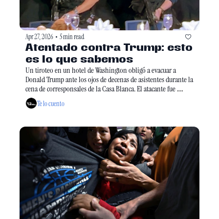
Apr 27, 2026
5 min read
•
Atentado contra Trump: esto 
es lo que sabemos
Un tiroteo en un hotel de Washington obligó a evacuar a 
Donald Trump ante los ojos de decenas de asistentes durante la 
cena de corresponsales de la Casa Blanca. El atacante fue 
detenido y un agente sobrevivió a un disparo, reavivando la 
Te lo cuento
preocupación por la violencia política en Estados Unidos.