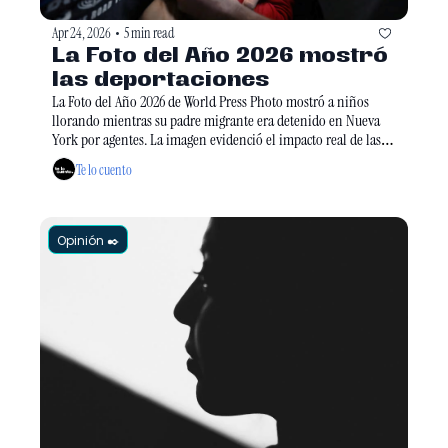
Apr 24, 2026
5 min read
•
La Foto del Año 2026 mostró 
las deportaciones
La Foto del Año 2026 de World Press Photo mostró a niños 
llorando mientras su padre migrante era detenido en Nueva 
York por agentes. La imagen evidenció el impacto real de las 
deportaciones. Las otras finalistas también retrataron el 
Te lo cuento
hambre en Gaza y la lucha de mujeres mayas en Guatemala.
Opinión ✒️