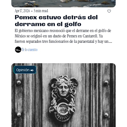
Apr 17, 2026
5 min read
•
Pemex estuvo detrás del 
derrame en el golfo
El gobierno mexicano reconoció que el derrame en el golfo de 
México se originó en un ducto de Pemex en Cantarell. Ya 
fueron separados tres funcionarios de la paraestatal y hay una 
denuncia en curso, mientras sigue sin definirse el tamaño total 
Te lo cuento
del daño ambiental. 
Opinión ✒️