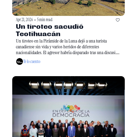
Apr 21, 2026
5 min read
•
Un tiroteo sacudió 
Teotihuacán
Un tiroteo en la Pirámide de la Luna dejó a una turista 
canadiense sin vida y varios heridos de diferentes 
nacionalidades. El agresor habría disparado tras una discusión 
y luego se quitó la vida. El gobierno habló con la embajada 
Te lo cuento
canadiense y autoridades ya investigan mientras el sitio 
permanece bajo resguardo.