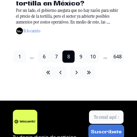
tortilla en México? 
Por un lado, el gobierno asegura que no hay razón para subir 
el precio de la tortilla, pero el sector ya advierte posibles 
aumentos por costos operativos. En medio de esto, las 
autoridades dijeron que vigilarán cada tortillería para evitar 
Te lo cuento
abusos que peguen directo al bolsillo de las y los mexicanos. 
1
...
6
7
8
9
10
...
648
Suscríbete