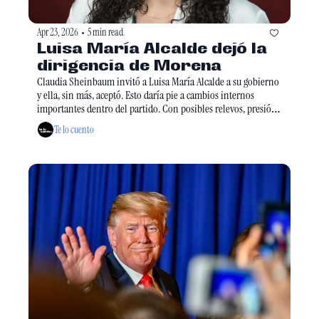
Apr 23, 2026
5 min read
•
Luisa María Alcalde dejó la 
dirigencia de Morena
Claudia Sheinbaum invitó a Luisa María Alcalde a su gobierno 
y ella, sin más, aceptó. Esto daría pie a cambios internos 
importantes dentro del partido. Con posibles relevos, presión 
electoral en Coahuila y ajustes en el INE, el partido oficialista 
Te lo cuento
ya empezó a reacomodarse rumbo a lo que viene.