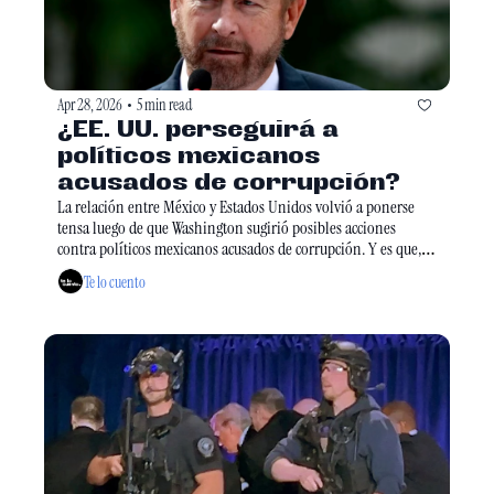
Apr 28, 2026
5 min read
•
¿EE. UU. perseguirá a 
políticos mexicanos 
acusados de corrupción?
La relación entre México y Estados Unidos volvió a ponerse 
tensa luego de que Washington sugirió posibles acciones 
contra políticos mexicanos acusados de corrupción. Y es que, se 
dice que el vecino del norte podría ir más allá de cancelar 
Te lo cuento
visas, mientras México exige pruebas. El conflicto llega en 
plena negociación del T-MEC y la previa de las elecciones de 
2027.