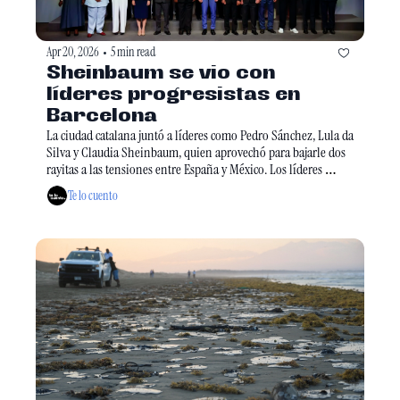
Apr 20, 2026
5 min read
•
Sheinbaum se vio con 
líderes progresistas en 
Barcelona
La ciudad catalana juntó a líderes como Pedro Sánchez, Lula da 
Silva y Claudia Sheinbaum, quien aprovechó para bajarle dos 
rayitas a las tensiones entre España y México. Los líderes 
también alzaron la voz por Cuba y le tiraron una que otra 
Te lo cuento
indirecta a Donald Trump. 