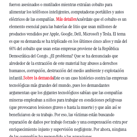
fueron asesinados o mutilados mientras extraían cobalto para 
alimentar los teléfonos inteligentes, computadoras portátiles y autos 
eléctricos de las compañías. 
Más detalles
Acuérdate que el cobalto es un 
elemento esencial para las baterías de litio que usan millones de 
productos vendidos por Apple, Google, Dell, Microsoft y Tesla. El tema 
es que su demanda se ha triplicado en los últimos cinco años y más del 
60% del cobalto que usan estas empresas proviene de la República 
Democrática del Congo. ¿El problema? Que se ha denunciado que 
alrededor de la extracción de este material hay abusos a derechos 
humanos, corrupción, destrucción del medio ambiente y explotación 
infantil.
Sobre la demanda
Este es un caso histórico contra las empresas 
tecnológicas más grandes del mundo, pues los demandantes 
argumentan que los gigantes tecnológicos sabían que las compañías 
mineras empleaban a niños para trabajar en condiciones peligrosas 
(que provocaron lesiones graves o hasta la muerte) y que aún así se 
beneficiaron de su trabajo. Por eso, las víctimas están buscando 
reparación de daños por trabajo forzado y una compensación extra por 
enriquecimiento injusto y supervisión negligente. Por ahora, ninguna 
de las compañías ha respondido a las acusaciones.