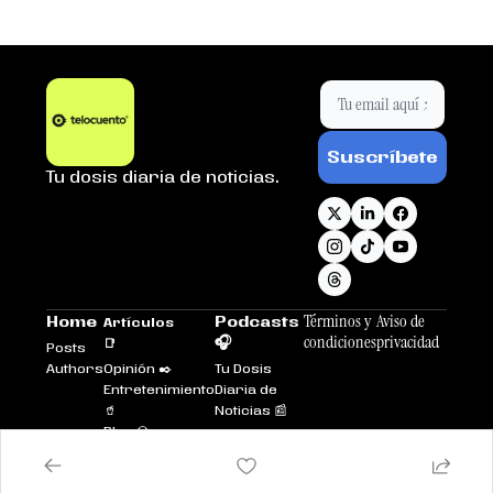
Suscríbete
Tu dosis diaria de noticias.
Términos y 
Aviso de 
Home
Podcasts 
Artículos 
condiciones
privacidad
🎧
📑
Posts
Authors
Opinión ✒️
Tu Dosis 
Entretenimiento
Diaria de 
🥤
Noticias 📰
Plus 💎