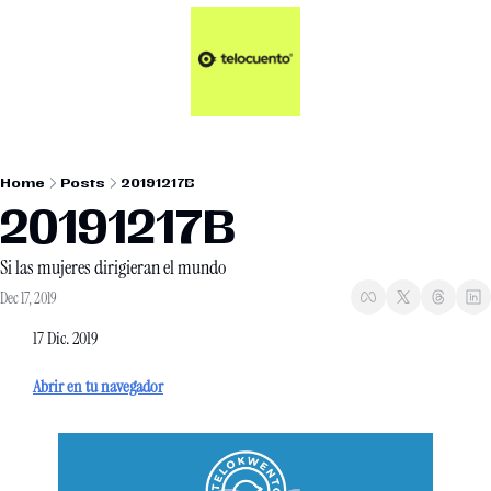
Artículos 📑
Tu Dosis Diaria de Not
Artículos 📑
Plus 💎
Opinión ✒️
Home
Posts
20191217B
Entretenimiento🥤
20191217B
Si las mujeres dirigieran el mundo
Dec 17, 2019
17 Dic. 2019
Abrir en tu navegador