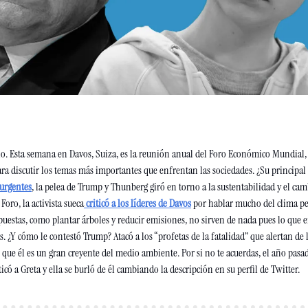
. Esta semana en Davos, Suiza, es la reunión anual del Foro Económico Mundial, 
a discutir los temas más importantes que enfrentan las sociedades. ¿Su principal
 urgentes
, la pelea de Trump y Thunberg giró en torno a la sustentabilidad y el camb
 Foro, la activista sueca
criticó a los líderes de Davos
 por hablar mucho del clima pe
puestas, como plantar árboles y reducir emisiones, no sirven de nada pues lo que en
 ¿Y cómo le contestó Trump? Atacó a los “profetas de la fatalidad” que alertan de l
 que él es un gran creyente del medio ambiente. Por si no te acuerdas, el año pasad
ó a Greta y ella se burló de él cambiando la descripción en su perfil de Twitter.