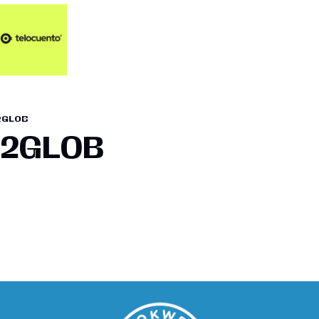
Artículos 📑
Artí
Pl
Op
2GLOB
En
22GLOB