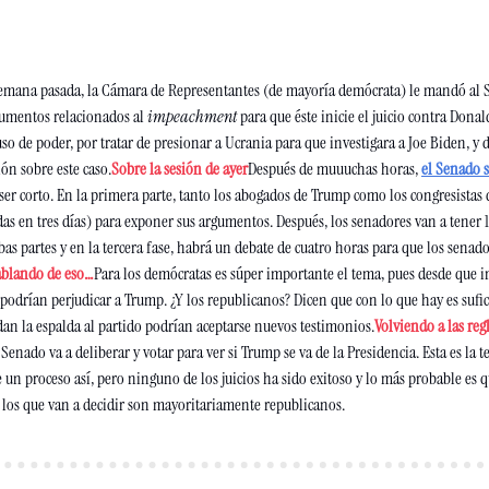
emana pasada, la Cámara de Representantes (de mayoría demócrata) le mandó al 
cumentos relacionados al 
impeachment
 para que éste inicie el juicio contra Donal
uso de poder, por tratar de presionar a Ucrania para que investigara a Joe Biden, y 
ión sobre este caso.
Sobre la sesión de ayer
Después de muuuchas horas, 
el Senado s
ser corto. En la primera parte, tanto los abogados de Trump como los congresistas q
das en tres días) para exponer sus argumentos. Después, los senadores van a tener 1
as partes y en la tercera fase, habrá un debate de cuatro horas para que los senado
ablando de eso…
Para los demócratas es súper importante el tema, pues desde que in
podrían perjudicar a Trump. ¿Y los republicanos? Dicen que con lo que hay es sufic
 dan la espalda al partido podrían aceptarse nuevos testimonios.
Volviendo a las reg
l Senado va a deliberar y votar para ver si Trump se va de la Presidencia. Esta es la te
 un proceso así, pero ninguno de los juicios ha sido exitoso y lo más probable es q
 los que van a decidir son mayoritariamente republicanos.