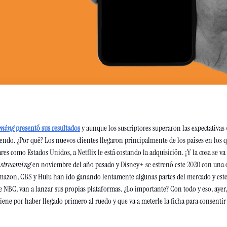
aming
 presentó sus resultados
 y aunque los suscriptores superaron las expectativas (
endo. ¿Por qué? Los nuevos clientes llegaron principalmente de los países en los q
res como Estados Unidos, a Netflix le está costando la adquisición. ¡Y la cosa se va
 
streaming
 en noviembre del año pasado y Disney+ se estrenó este 2020 con una o
azon, CBS y Hulu han ido ganando lentamente algunas partes del mercado y este
 NBC, van a lanzar sus propias plataformas. ¿Lo importante? Con todo y eso, ayer, N
iene por haber llegado primero al ruedo y que va a meterle la ficha para consentir a