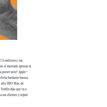
7.6 millones), las 
ue el mercado apenas se 
 a poner peor! Apple+ 
ferta bastante buena. 
 año HBO Max, de 
etflix dijo que va a 
 sus clientes y seguir 