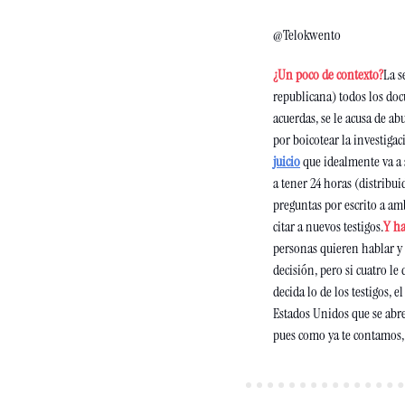
@Telokwento
¿Un poco de contexto?
La s
republicana) todos los do
acuerdas, se le acusa de ab
por boicotear la investigac
juicio
 que idealmente va a 
a tener 24 horas (distribui
preguntas por escrito a amb
citar a nuevos testigos.
Y h
personas quieren hablar y 
decisión, pero si cuatro le
decida lo de los testigos, e
Estados Unidos que se abre
pues como ya te contamos,