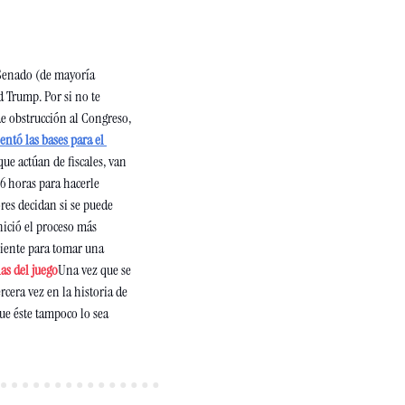
Senado (de mayoría 
d Trump. Por si no te 
de obstrucción al Congreso, 
entó las bases para el 
ue actúan de fiscales, van 
6 horas para hacerle 
res decidan si se puede 
ició el proceso más 
iente para tomar una 
las del juego
Una vez que se 
rcera vez en la historia de 
ue éste tampoco lo sea 