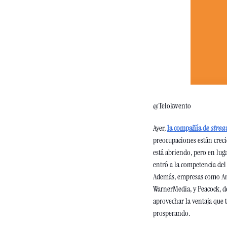
@Telokwento
Ayer, 
la compañía de 
stre
preocupaciones están creci
está abriendo, pero en luga
entró a la competencia del
Además, empresas como Am
WarnerMedia, y Peacock, de
aprovechar la ventaja que t
prosperando.