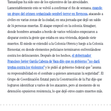
Tamaulipas ha sido uno de los epicentros de las atrocidades. 
Lamentablemente esto se volvió a confirmar el fin de semana, 
cuando 
un grupo del crimen organizado sembró terror en Reynosa,
 atacando a 
civiles en varias zonas de la ciudad, en una jornada que dejó un saldo 
de 14 personas muertas. El ataque empezó en la colonia Almaguer, 
donde hombres armados a bordo de varios vehículos empezaron a 
disparar contra la gente que estaba en una vivienda, dejando siete 
muertos. El miedo se extendió a la Colonia Obrera y luego a la Colonia 
Bienestar, en donde elementos policiacos terminaron enfrentándose 
contra los delincuentes. Después de los hechos, 
el gobernador 
Francisco Javier García Cabeza de Vaca dijo que su gobierno “no dará 
tregua contra los violentos”
 y le pidió al gobierno federal que “asuma 
su responsabilidad en el combate a quienes amenazan la seguridad”. El 
Grupo de Coordinación Estatal para la Construcción de la Paz dijo que 
lograron identificar a varios de los atacantes, pero al momento de su 
detención opusieron resistencia, lo que dejó otros cuatro muertos más. 