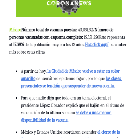
México
Número total de vacunas puestas: 
40,031,327
Número de 
personas vacunadas con esquema completo: 
15,551,250
Esto representa 
al
 17.38% 
de la población mayor a los 18 años.
Haz click aquí
 para saber 
más sobre estas cifras
A partir de hoy, 
la Ciudad de México vuelve a estar en color 
amarillo
 del semáforo epidemiológico, por lo que 
las clases 
presenciales se tendrán que suspender de nueva cuenta. 
Para que nadie diga que todo era un tema electoral, el 
presidente López Obrador explicó que el bajón en el ritmo de 
vacunación de la última semana 
se debe a una menor 
disponibilidad de la vacuna. 
México y Estados Unidos acordaron extender 
el cierre de la 