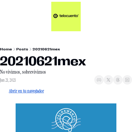
Artículos 📑
Tu Dosis Diaria de Not
Artículos 📑
Plus 💎
Opinión ✒️
Home
Posts
20210621mex
Entretenimiento🥤
20210621mex
No vivimos, sobrevivimos
Jun 21, 2021
Abrir en tu navegador