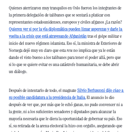
Quienes aterrizaron muy tranquilos en Oslo fueron los integrantes de 
la primera delegación de talibanes que se sentará a platicar con 
representantes estadounidenses, europeos y civiles afganos ¿La razón? 
Quieren ver si por la vía diplomática pueden limar asperezas y darle la 
vuelta a la crisis que está atravesando Afganistán
 tras el golpe militar e 
inicio del nuevo régimen islamista. Eso sí, la ministra de Exteriores de 
Noruega dejó muy en claro que esta
 reu 
no implica que ya le están 
dando el visto bueno a los talibanes para tener el poder allá, pero que 
si lo que se quiere evitar es una catástrofe humanitaria, se debe abrir 
un diálogo. 
Después de intentarlo de todo, el magnate 
Silvio Berlusconi dijo 
ciao
 a 
su posible candidatura a la presidencia de Italia.
 El anuncio lo dio 
después de ver que, por más que le echó ganas, no pudo convencer ni a 
la gente, ni a los suficientes senadores y diputados para alcanzar la 
mayoría necesaria que le diera la oportunidad de gobernar su país. Eso 
sí, su retirada de la arena electoral la hizo con orgullo, asegurando que 