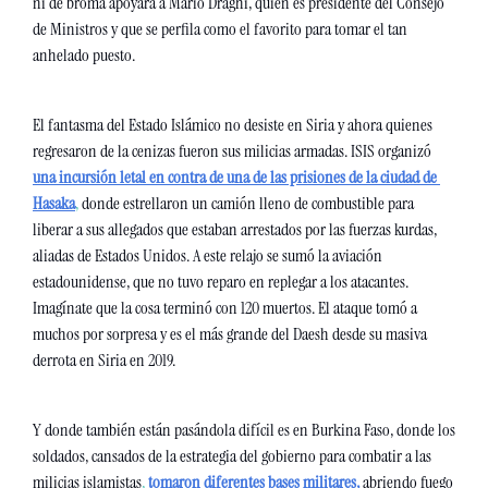
ni de broma apoyará a Mario Draghi, quien es presidente del Consejo 
de Ministros y que se perfila como el favorito para tomar el tan 
anhelado puesto. 
El fantasma del Estado Islámico no desiste en Siria y ahora quienes 
regresaron de la cenizas fueron sus milicias armadas. ISIS organizó 
una incursión letal en contra de una de las prisiones de la ciudad de 
Hasaka
, 
donde estrellaron un camión lleno de combustible para 
liberar a sus allegados que estaban arrestados por las fuerzas kurdas, 
aliadas de Estados Unidos. A este relajo se sumó la aviación 
estadounidense, que no tuvo reparo en replegar a los atacantes. 
Imagínate que la cosa terminó con 120 muertos. El ataque tomó a 
muchos por sorpresa y es el más grande del Daesh desde su masiva 
derrota en Siria en 2019. 
Y donde también están pasándola difícil es en Burkina Faso, donde los 
soldados, cansados de la estrategia del gobierno para combatir a las 
milicias islamistas
,
 tomaron diferentes bases militares, 
abriendo fuego 