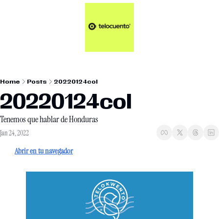
Artículos 📑
Tu Dosis Diaria de Not
Artículos 📑
Plus 💎
Opinión ✒️
Home
Posts
20220124col
Entretenimiento🥤
20220124col
Tenemos que hablar de Honduras
Jan 24, 2022
Abrir en tu navegador