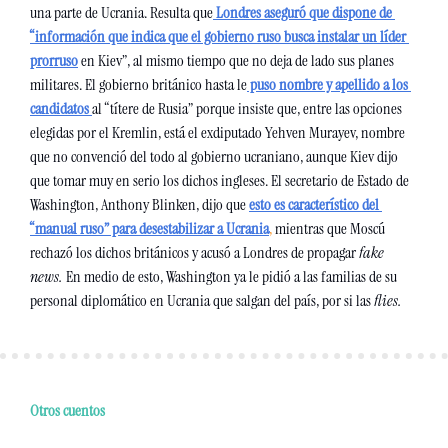
una parte de Ucrania. Resulta que
Londres aseguró que dispone de 
“información que indica que el gobierno ruso busca instalar un líder 
prorruso
 en Kiev”, al mismo tiempo que no deja de lado sus planes 
militares. El gobierno británico hasta le
 puso nombre y apellido a los 
candidatos 
al “títere de Rusia” porque insiste que, entre las opciones 
elegidas por el Kremlin, está el exdiputado Yehven Murayev, nombre 
que no convenció del todo al gobierno ucraniano, aunque Kiev dijo 
que tomar muy en serio los dichos ingleses. El secretario de Estado de 
Washington, Anthony Blinken, dijo que
esto es característico del 
“manual ruso” para desestabilizar a Ucrania
,
 mientras que Moscú 
rechazó los dichos británicos y acusó a Londres de propagar 
fake 
news.
 En medio de esto, Washington ya le pidió a las familias de su 
personal diplomático en Ucrania que salgan del país, por si las 
flies.   
Otros cuentos