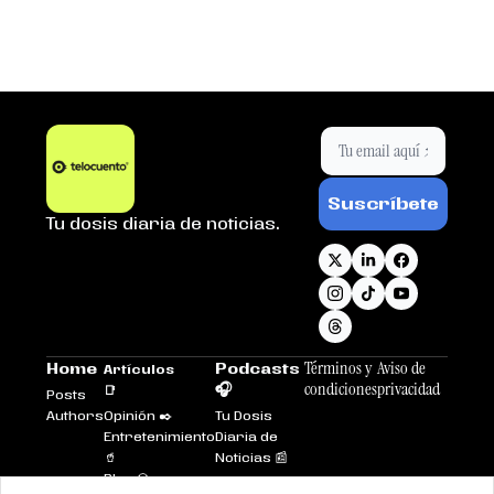
Suscríbete
Tu dosis diaria de noticias.
Términos y 
Aviso de 
Home
Podcasts 
Artículos 
condiciones
privacidad
🎧
📑
Posts
Authors
Opinión ✒️
Tu Dosis 
Entretenimiento
Diaria de 
🥤
Noticias 📰
Plus 💎