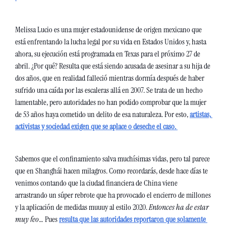
Melissa Lucio es una mujer estadounidense de origen mexicano que 
está enfrentando la lucha legal por su vida en Estados Unidos y, hasta 
ahora, su ejecución está programada en Texas para el próximo 27 de 
abril. ¿Por qué? Resulta que está siendo acusada de asesinar a su hija de 
dos años, que en realidad falleció mientras dormía después de haber 
sufrido una caída por las escaleras allá en 2007. Se trata de un hecho 
lamentable, pero autoridades no han podido comprobar que la mujer 
de 53 años haya cometido un delito de esa naturaleza. Por esto, 
artistas, 
activistas y sociedad exigen que se aplace o deseche el caso. 
Sabemos que el confinamiento salva muchísimas vidas, pero tal parece 
que en Shanghái hacen milagros. Como recordarás, desde hace días te 
venimos contando que la ciudad financiera de China viene 
arrastrando un súper rebrote que ha provocado el encierro de millones 
y la aplicación de medidas muuuy al estilo 2020. 
Entonces ha de estar 
muy feo
… Pues 
resulta que las autoridades reportaron que solamente 