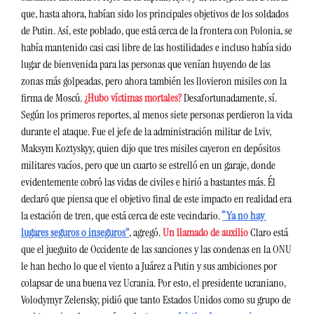
que, hasta ahora, habían sido los principales objetivos de los soldados 
de Putin. Así, este poblado, que está cerca de la frontera con Polonia, se 
había mantenido casi casi libre de las hostilidades e incluso había sido 
lugar de bienvenida para las personas que venían huyendo de las 
zonas más golpeadas, pero ahora también les llovieron misiles con la 
firma de Moscú. 
¿Hubo víctimas mortales? 
Desafortunadamente, sí. 
Según los primeros reportes, al menos siete personas perdieron la vida 
durante el ataque. Fue el jefe de la administración militar de Lviv, 
Maksym Koztyskyy, quien dijo que tres misiles cayeron en depósitos 
militares vacíos, pero que un cuarto se estrelló en un garaje, donde 
evidentemente cobró las vidas de civiles e hirió a bastantes más. Él 
declaró que piensa que el objetivo final de este impacto en realidad era 
la estación de tren, que está cerca de este vecindario. 
“Ya no hay 
lugares seguros o inseguros”
, agregó. 
Un llamado de auxilio 
Claro está 
que el jueguito de Occidente de las sanciones y las condenas en la ONU 
le han hecho lo que el viento a Juárez a Putin y sus ambiciones por 
colapsar de una buena vez Ucrania. Por esto, el presidente ucraniano, 
Volodymyr Zelensky, pidió que tanto Estados Unidos como su grupo de 