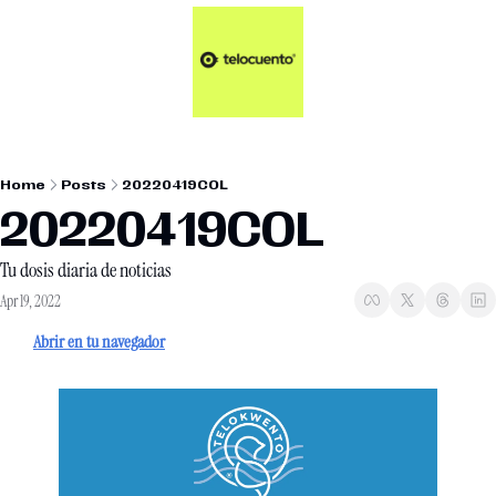
Artículos 📑
Tu Dosis Diaria de Not
Artículos 📑
Plus 💎
Opinión ✒️
Home
Posts
20220419COL
Entretenimiento🥤
20220419COL
Tu dosis diaria de noticias
Apr 19, 2022
Abrir en tu navegador