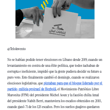
@Telokwento
No se habían podido tener elecciones en Líbano desde 2019, cuando un 
levantamiento en contra de una élite política, que todos tachaban de 
corrupta e ineficiente, impidió que la gente pudiera decidir su futuro a 
puro voto. Esto finalmente cambió el domingo, cuando se realizaron 
elecciones legislativas, que
pintaban para que el bloque liderado por el 
partido-milicia proiraní de Hezbolá
, el Movimiento Patriótico Libre 
Maronita (FPM) del presidente Michel Aoun y la facción chiíta Amal 
del presidente Nabih Berri, mantuviera los escaños obtenidos en 2018, 
cuando ganó 71 de los 128 escaños. Pero los sueños guajiros quedaron 