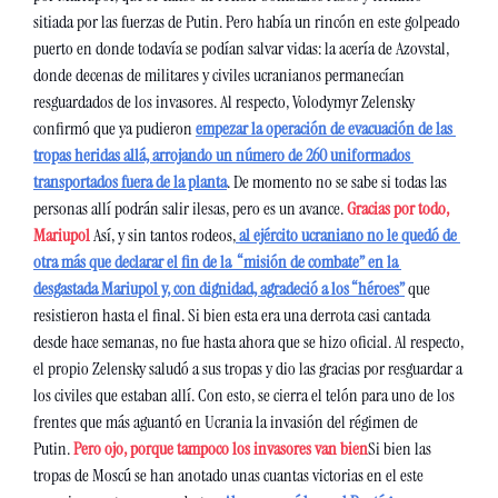
sitiada por las fuerzas de Putin. Pero había un rincón en este golpeado 
puerto en donde todavía se podían salvar vidas: la acería de Azovstal, 
donde decenas de militares y civiles ucranianos permanecían 
resguardados de los invasores. Al respecto, Volodymyr Zelensky 
confirmó que ya pudieron
empezar la operación de evacuación de las 
tropas heridas allá, arrojando un número de 260 uniformados 
transportados fuera de la planta
. De momento no se sabe si todas las 
personas allí podrán salir ilesas, pero es un avance. 
Gracias por todo, 
Mariupol 
Así, y sin tantos rodeos,
al ejército ucraniano no le quedó de 
otra más que declarar el fin de la  “misión de combate” en la 
desgastada Mariupol y, con dignidad, agradeció a los “héroes”
 que 
resistieron hasta el final. Si bien esta era una derrota casi cantada 
desde hace semanas, no fue hasta ahora que se hizo oficial. Al respecto, 
el propio Zelensky saludó a sus tropas y dio las gracias por resguardar a 
los civiles que estaban allí. Con esto, se cierra el telón para uno de los 
frentes que más aguantó en Ucrania la invasión del régimen de 
Putin. 
Pero ojo, porque tampoco los invasores van bien
Si bien las 
tropas de Moscú se han anotado unas cuantas victorias en el este 