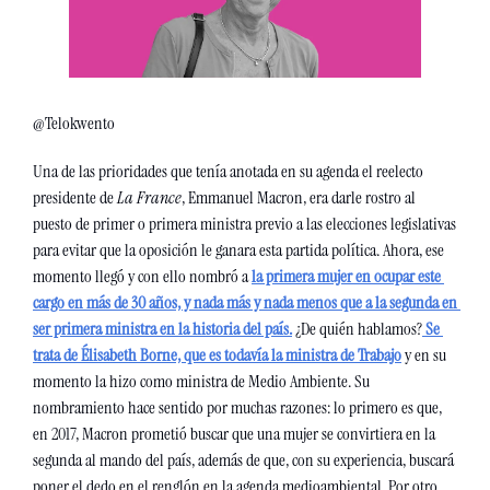
@Telokwento
Una de las prioridades que tenía anotada en su agenda el reelecto 
presidente de 
La France
, Emmanuel Macron, era darle rostro al 
puesto de primer o primera ministra previo a las elecciones legislativas 
para evitar que la oposición le ganara esta partida política. Ahora, ese 
momento llegó y con ello nombró a 
la primera mujer en ocupar este 
cargo en más de 30 años, y nada más y nada menos que a la segunda en 
ser primera ministra en la historia del país.
 ¿De quién hablamos?
Se 
trata de Élisabeth Borne, que es todavía la ministra de Trabajo
 y en su 
momento la hizo como ministra de Medio Ambiente. Su 
nombramiento hace sentido por muchas razones: lo primero es que, 
en 2017, Macron prometió buscar que una mujer se convirtiera en la 
segunda al mando del país, además de que, con su experiencia, buscará 
poner el dedo en el renglón en la agenda medioambiental. Por otro 