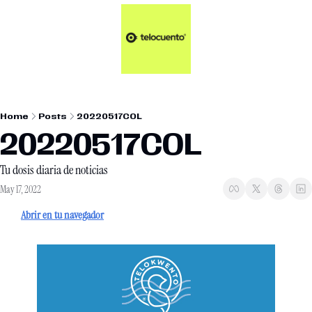
Artículos 📑
Tu Dosis Diaria de Not
Artículos 📑
Plus 💎
Opinión ✒️
Home
Posts
20220517COL
Entretenimiento🥤
20220517COL
Tu dosis diaria de noticias
May 17, 2022
Abrir en tu navegador