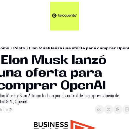
Artículos 📑
Tu Dosis Diaria de Not
Artículos 📑
Plus 💎
Opinión ✒️
Home
Posts
Elon Musk lanzó una oferta para comprar Open
Entretenimiento🥤
nzó 
una oferta para 
comprar OpenAI
lon Musk y Sam Altman luchan por el control de la empresa dueña de 
hatGPT, OpenAI.
b 11, 2025