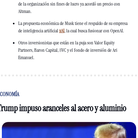
de la organización sin fines de lucro ya acordó un precio con 
Altman. 
La propuesta económica de Musk tiene el respaldo de su empresa 
de inteligencia artificial 
xAI
, la cual busca fusionar con OpenAI. 
Otros inversionistas que están en la puja son Valor Equity 
Partners, Baron Capital, 8VC y el fondo de inversión de Ari 
Emanuel.
CONOMÍA
Trump impuso aranceles al acero y aluminio