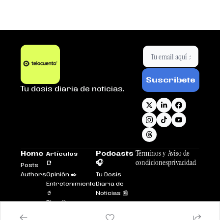
Suscríbete
Tu dosis diaria de noticias.
Términos y 
Aviso de 
Home
Podcasts 
Artículos 
condiciones
privacidad
🎧
📑
Posts
Authors
Opinión ✒️
Tu Dosis 
Entretenimiento
Diaria de 
🥤
Noticias 📰
Plus 💎