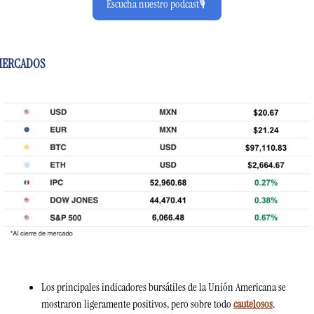
Escucha nuestro podcast🎙️ 
MERCADOS
Los principales indicadores bursátiles de la Unión Americana se 
mostraron ligeramente positivos, pero sobre todo 
cautelosos
. 