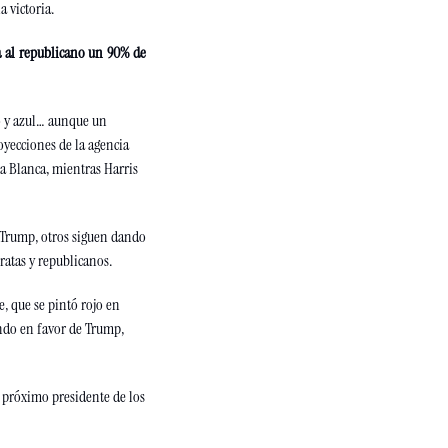
 victoria. 
a al republicano un 90% de 
o y azul… aunque un 
poquito más rojo, la verdad, pues ya hay una ventaja importante para los republicanos. De acuerdo con las proyecciones de la agencia 
a Blanca, mientras Harris 
 Trump, otros siguen dando 
atas y republicanos. 
, que se pintó rojo en 
do en favor de Trump, 
 próximo presidente de los 