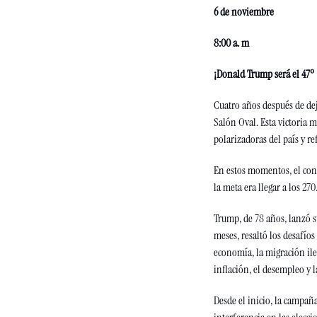
6 de noviembre
8:00 a. m
¡Donald Trump será el 47º 
Cuatro años después de dej
Salón Oval. Esta victoria m
polarizadoras del país y r
En estos momentos, el conte
la meta era llegar a los 270.
Trump, de 78 años, lanzó 
meses, resaltó los desafío
economía, la migración ile
inflación, el desempleo y l
Desde el inicio, la campaña