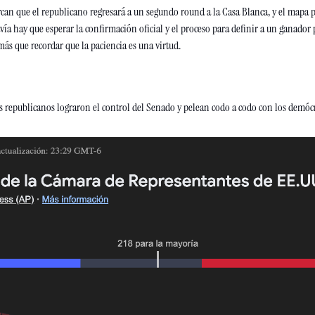
an que el republicano regresará a un segundo round a la Casa Blanca, y el mapa p
vía hay que esperar la confirmación oficial y el proceso para definir a un ganador
más que recordar que la paciencia es una virtud.
os republicanos lograron el control del Senado y pelean codo a codo con los demócr