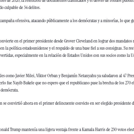
ones de 2020, la retención de documentos clasificados y el desvío de fondos público
o culpable de 34 delitos.
ampaña ofensiva, atacando públicamente a los demócratas y a minorías, lo que gen
onvierte en el primer presidente desde Grover Cleveland en lograr dos mandatos n
en la política estadounidense y el respaldo de una base fiel a sus consignas. Su ree
overtidas, especialmente en la relación de Estados Unidos con sus socios como la U
ales como Javier Milei, Víktor Orban y Benjamín Netanyahu ya saludaron al 47 Presi
rlo fue Nayib Bukele que no espero que el republicano pase la brecha de los 270 ele
o demócrata. 
 se convirtió ahora en el primer delincuente convicto en ser elegido presidente d
 Donald Trump mantenía una ligera ventaja frente a Kamala Harris de 230 votos elect