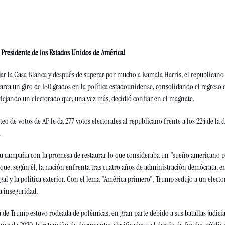
 Presidente de los Estados Unidos de América!
ar la Casa Blanca y después de superar por mucho a Kamala Harris, el republicano
arca un giro de 180 grados en la política estadounidense, consolidando el regreso d
eflejando un electorado que, una vez más, decidió confiar en el magnate.
o de votos de AP le da 277 votos electorales al republicano frente a los 224 de la 
 
su campaña con la promesa de restaurar lo que consideraba un "sueño americano pe
s que, según él, la nación enfrenta tras cuatro años de administración demócrata, e
gal y la política exterior. Con el lema "América primero", Trump sedujo a un electo
a inseguridad.
 de Trump estuvo rodeada de polémicas, en gran parte debido a sus batallas judiciale