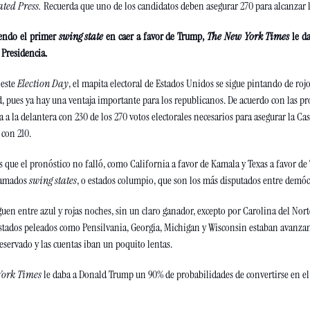
ated Press.
 Recuerda que uno de los candidatos deben asegurar 270 para alcanzar la
endo el primer 
swing state
 en caer a favor de Trump, 
The New York Times
 le d
 Presidencia.
este 
Election Day
, el mapita electoral de Estados Unidos se sigue pintando de roj
a a la delantera con 230 de los 270 votos electorales necesarios para asegurar la Cas
 con 210.
s que el pronóstico no falló, como California a favor de Kamala y Texas a favor de
lamados 
swing states
, o estados columpio, que son los más disputados entre demócr
guen entre azul y rojas noches, sin un claro ganador, excepto por Carolina del Norte
estados peleados como Pensilvania, Georgia, Michigan y Wisconsin estaban avanzan
reservado y las cuentas iban un poquito lentas.
York Times
 le daba a Donald Trump un 90% de probabilidades de convertirse en el