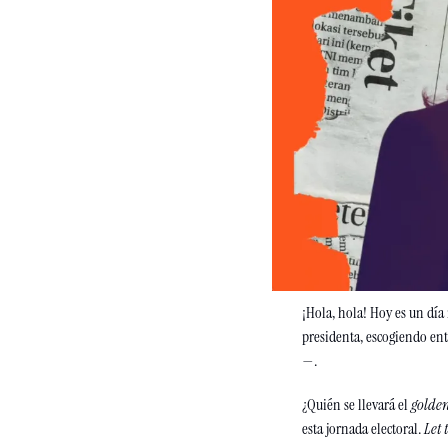
¡Hola, hola! Hoy es un día 
presidenta, escogiendo 
ent
—
. 
¿Quién se llevará el 
golde
esta jornada electoral. 
Let 