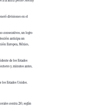
s a la actriz porno Stormy 
eró divisiones en el 
o consecutivos, un logro 
lección anticipa un 
nión Europea, México, 
dente de los Estados 
ctores y, minutos antes, 
e los Estados Unidos. 
orales contra 210, según 