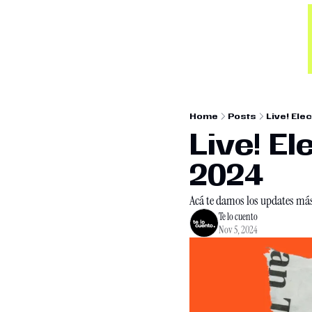
Home
Posts
Live! El
Live! E
2024
Acá te damos los updates má
Te lo cuento
Nov 5, 2024