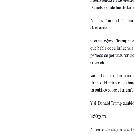
interferencia en las elecci
Daniels, donde fue declarad
Además, Trump eligió una c
electorado. 
Con su regreso, Trump se c
que habla de su influencia 
periodo de políticas contr
entre otros.
Varios líderes internacion
Unidos. El primero en hace
ya publicó sobre el triunf
Y sí, Donald Trump también
11:30 p. m. 
Al cierre de esta jornada,