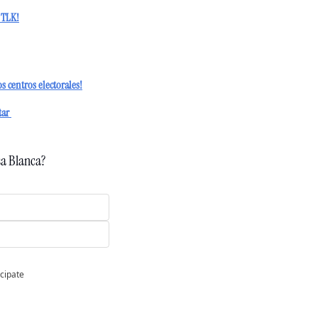
 TLK!
os centros electorales!
tar 
sa Blanca?
icipate