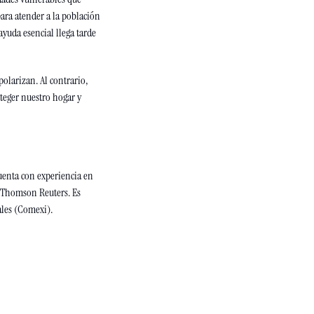
ra atender a la población 
yuda esencial llega tarde 
larizan. Al contrario, 
eger nuestro hogar y 
enta con experiencia en 
 Thomson Reuters. Es 
ales (Comexi).