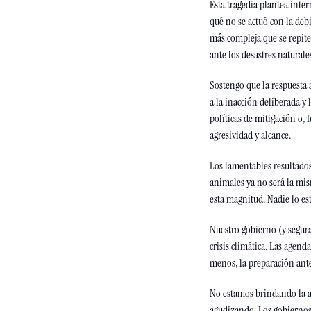
Esta tragedia plantea inte
qué no se actuó con la debi
más compleja que se repite
ante los desastres naturale
Sostengo que la respuesta a
a la inacción deliberada y
políticas de mitigación o
agresividad y alcance.
Los lamentables resultados 
animales ya no será la mism
esta magnitud. Nadie lo es
Nuestro gobierno (y segura
crisis climática. Las agen
menos, la preparación ante
No estamos brindando la at
agudizando. Los gobiernos e