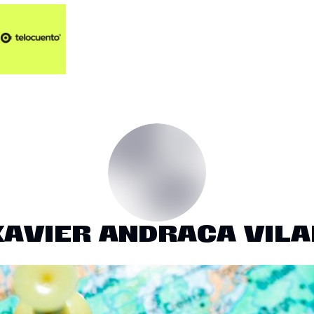
Artículos 📑
Artí
Pl
Op
En
XAVIER ANDRACA VILA