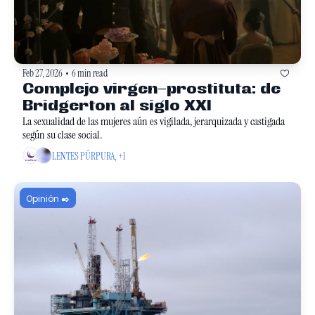
Feb 27, 2026
6 min read
•
Complejo virgen–prostituta: de 
Bridgerton al siglo XXI
La sexualidad de las mujeres aún es vigilada, jerarquizada y castigada 
según su clase social. 
LENTES PÚRPURA, +1
Opinión ✒️