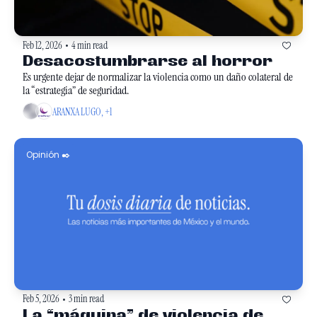
Feb 12, 2026
4 min read
•
Desacostumbrarse al horror 
Es urgente dejar de normalizar la violencia como un daño colateral de 
la “estrategia” de seguridad. 
ARANXA LUGO, +1
Opinión ✒️
Feb 5, 2026
3 min read
•
La “máquina” de violencia de 