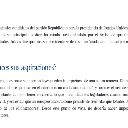
ncipales candidatos del partido Republicano para la presidencia de Estados Unidos,
mp, su principal opositor, ha estado cuestionándolo por el hecho de que Cr
stados Unidos dice que para ser presidente se debe ser un “ciudadano natural por n
ces sus aspiraciones?
ro, pues como siempre las leyes pueden interpretarse de una u otra manera. El ar
ounidense que nace en el exterior es un ciudadano natural", y como es el caso de 
tante también tener en cuenta lo que pretendían los legisladores cuando incl
VIII, y era evitar que un europeo acabara como presidente (recordar que Estados 
o de los colonizadores). Desde este punto de vista, no debería haber imped
tores. 