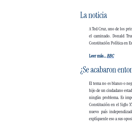
La noticia
A Ted Cruz, uno de los pri
el caminado. Donald Tru
Constitución Política en E
Leer más... 
B
BC
¿Se acabaron enton
El tema no es blanco o neg
hijo de un ciudadano estad
ningún problema. Es impor
Constitución en el Siglo X
nuevo país independizad
explíquenle eso a sus oposi