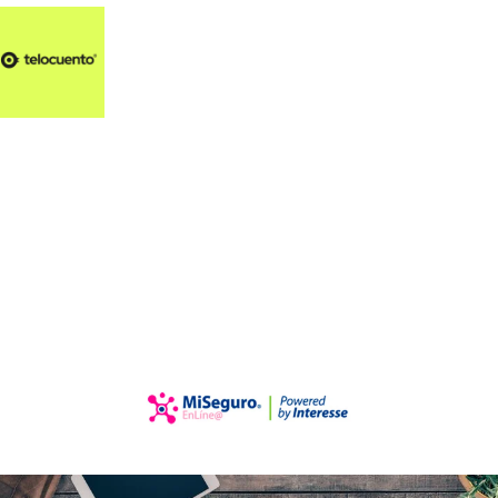
Artículos 📑
Artí
Pl
Op
En