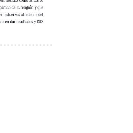
econocidas como atractivo 
parado de la religión y que 
en esfuerzos alrededor del 
recen dar resultados y ISIS 