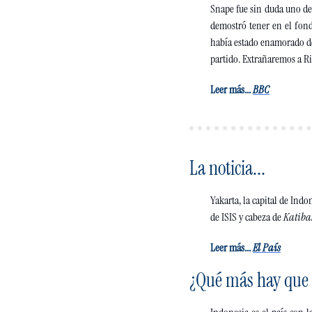
Snape fue sin duda uno de 
demostró tener en el fond
había estado enamorado de 
partido. Extrañaremos a Ri
Leer más...
B
BC
La noticia...
Yakarta, la capital de Indo
de ISIS y cabeza de 
Katiba
Leer más...
E
l País
¿Qué más hay que 