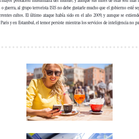
la mayor población musulmana del mundo, y aunque sus miles de islas son más r
s o guerra, al grupo terrorista ISIS no debe gustarle mucho que el gobierno esté se
ferentes cultos. El último ataque había sido en el año 2009, y aunque se extiend
aris y en Estambul, el temor persiste mientras los servicios de inteligencia no pa