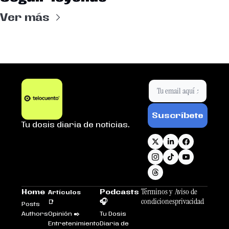
Ver más
Suscríbete
Tu dosis diaria de noticias.
Términos y 
Aviso de 
Home
Podcasts 
Artículos 
condiciones
privacidad
🎧
📑
Posts
Authors
Opinión ✒️
Tu Dosis 
Entretenimiento
Diaria de 