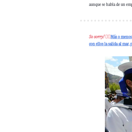
aunque se habla de un empa
So sorry! 
🤷‍♂️
Más o menos e
con ellos la salida al mar,