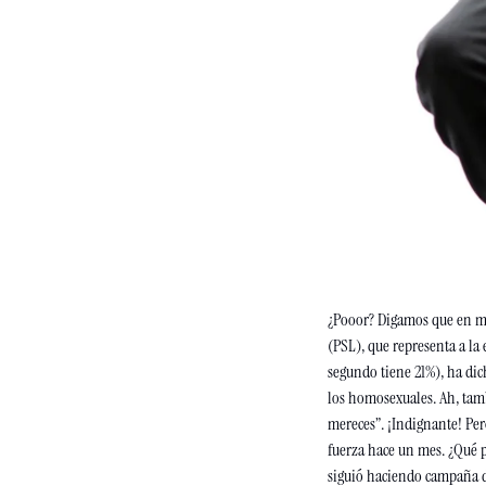
¿Pooor? Digamos que en medi
(PSL), que representa a la 
segundo tiene 21%), ha dich
los homosexuales. Ah, tambi
mereces”. ¡Indignante! Pero
fuerza hace un mes. ¿Qué 
siguió haciendo campaña des