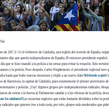
País
ubre de 2017 (1-O) el Gobierno de Cataluña, una región del noreste de España, org
tantes dijo que quería independizarse de España. El entonces presidente español, 
el día que se hizo mandó a la policía a las urnas para evitar la votación. Esto termi
alanes y la policía. Poco después, Carles Puigdemont, el presidente regional tuvo q
uña hasta que hubo nuevas elecciones y eligió a un nuevo líder.
Volviendo a ayer
Ci
os de Barcelona, la capital de Cataluña, para conmemorar el primer aniversario del
otestantes y policías. ¡Uuy! Algunos grupos pro independentistas radicales, bloque
rataron de entrar a la fuerza al Parlamento catalán y a las oficinas de la policía, d
an los catalanes?
Las encuestas sugieren que están bastante divididos sobre la posi
 radicales que quieren irse a toda costa, por otro, grupos más moderados que piden 