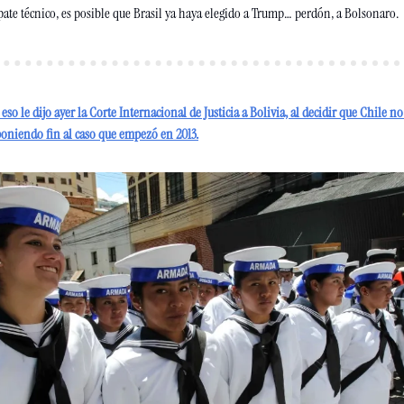
te técnico, es posible que Brasil ya haya elegido a Trump… perdón, a Bolsonaro. 
so le dijo ayer la Corte Internacional de Justicia a Bolivia, al decidir que Chile no
 poniendo fin al caso que empezó en 2013.