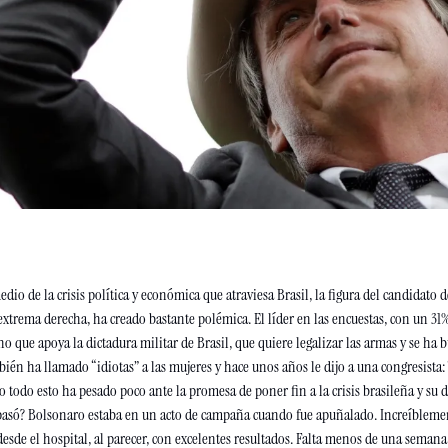
o de la crisis política y económica que atraviesa Brasil, la figura del candidato de
extrema derecha, ha creado bastante polémica. El líder en las encuestas, con un 31%
o que apoya la dictadura militar de Brasil, que quiere legalizar las armas y se ha 
én ha llamado “idiotas” a las mujeres y hace unos años le dijo a una congresista: “
 todo esto ha pesado poco ante la promesa de poner fin a la crisis brasileña y su d
pasó? Bolsonaro estaba en un acto de campaña cuando fue apuñalado. Increíblement
de el hospital, al parecer, con excelentes resultados. Falta menos de una semana p