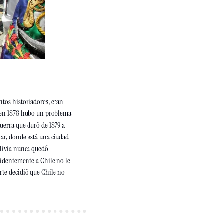
ntos historiadores, eran 
, en 1878 hubo un problema 
erra que duró de 1879 a 
mar, donde está una ciudad 
livia nunca quedó 
identemente a Chile no le 
rte decidió que Chile no 