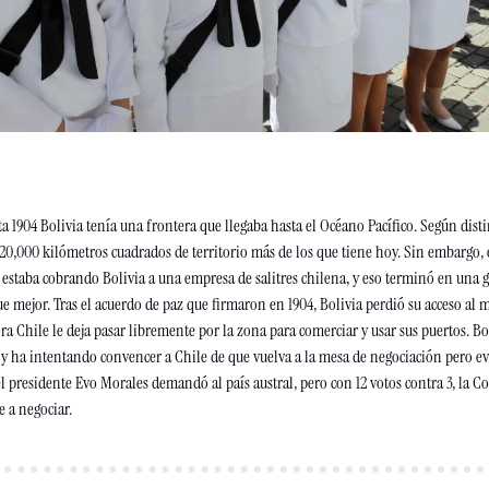
a 1904 Bolivia tenía una frontera que llegaba hasta el Océano Pacífico. Según disti
120,000 kilómetros cuadrados de territorio más de los que tiene hoy. Sin embargo
estaba cobrando Bolivia a una empresa de salitres chilena, y eso terminó en una gu
fue mejor. Tras el acuerdo de paz que firmaron en 1904, Bolivia perdió su acceso al 
ra Chile le deja pasar libremente por la zona para comerciar y usar sus puertos. Bo
 y ha intentando convencer a Chile de que vuelva a la mesa de negociación pero ev
 el presidente Evo Morales demandó al país austral, pero con 12 votos contra 3, la Co
 a negociar. 