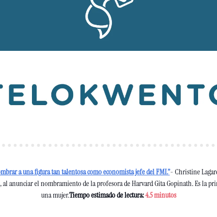
mbrar a una figura tan talentosa como economista jefe del FMI.”
- Christine Lagard
 al anunciar el nombramiento de la profesora de Harvard Gita Gopinath. Es la pr
una mujer.
Tiempo estimado de lectura:
4.5 minutos