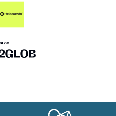
Artículos 📑
Artí
Pl
Op
2GLOB
En
02GLOB