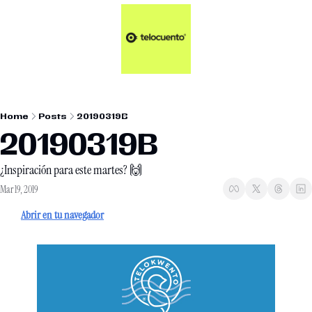
Artículos 📑
Tu Dosis Diaria de Not
Artículos 📑
Plus 💎
Opinión ✒️
Home
Posts
20190319B
Entretenimiento🥤
20190319B
¿Inspiración para este martes? 🙌
Mar 19, 2019
Abrir en tu navegador