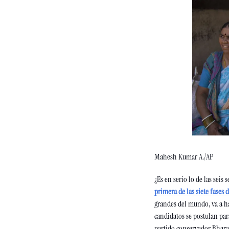
Mahesh Kumar A./AP
¿Es en serio lo de las seis 
primera de las siete fases
grandes del mundo, va a ha
candidatos se postulan par
partido conservador Bharati