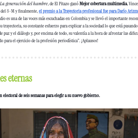
La generación del hambre
, de El Pitazo ganó 
Mejor cobertura multimedia
, Vince
 del 8-M y finalmente, 
el premio a la Trayectoria profesional fue para Darío Ariz
io es una de las voces más escuchadas en Colombia y se llevó el importante recon
u trayectoria, su constante esfuerzo para explicar a la sociedad lo que está pasand
 paz y el diálogo y, por encima de todo, su valentía a la hora de afrontar las dificul
do para el ejercicio de la profesión periodística”. ¡Aplausos!
es eternas
 electoral de seis semanas para elegir a su nuevo gobierno.