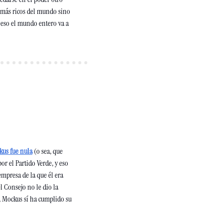
s más ricos del mundo sino 
 eso el mundo entero va a 
kus fue nula
 (o sea, que 
r el Partido Verde, y eso 
mpresa de la que él era 
l Consejo no le dio la 
 Mockus sí ha cumplido su 