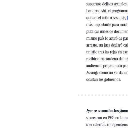
supuestos delitos sexuales.
Londres. Ahí, el programad
quitara el asilo a Assange, 
más importante para muchos
publicar miles de document
mismo país lo acusó de par
arresto, un juez declaró cu
un año tras las rejas en es
recibir otra condena de has
audiencia, programada par
Assange como un verdadero 
ocultan los gobiernos.
Ayer se anunció a los gana
se crearon en 1984 en honor
con valentía, independenci