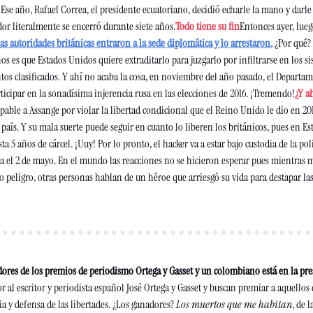
 Ese año, Rafael Correa, el presidente ecuatoriano, decidió echarle la mano y darle
or literalmente se encerró durante siete años.
Todo tiene su fin
Entonces ayer, lueg
las autoridades británicas entraron a la sede diplomática y lo arrestaron.
 ¿Por qué? 
 es que Estados Unidos quiere extraditarlo para juzgarlo por infiltrarse en los si
os clasificados. Y ahí no acaba la cosa, en noviembre del año pasado, el Departamen
ticipar en la sonadísima injerencia rusa en las elecciones de 2016. ¡Tremendo!
¿Y a
lpable a Assange por violar la libertad condicional que el Reino Unido le dio en 201
e país. Y su mala suerte puede seguir en cuanto lo liberen los británicos, pues en E
ta 5 años de cárcel. ¡Uuy! Por lo pronto, el hacker va a estar bajo custodia de la pol
a el 2 de mayo. En el mundo las reacciones no se hicieron esperar pues mientras 
peligro, otras personas hablan de un héroe que arriesgó su vida para destapar las 
dores de los premios de periodismo Ortega y Gasset y un colombiano está en la prest
 al escritor y periodista español José Ortega y Gasset y buscan premiar a aquellos 
a y defensa de las libertades. ¿Los ganadores? 
Los muertos que me habitan
, de l