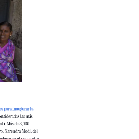
es para inaugurar la 
onsideradas las más 
l). Más de 8,000 
ro. Narendra Modi, del 
edarse en el poder otro 