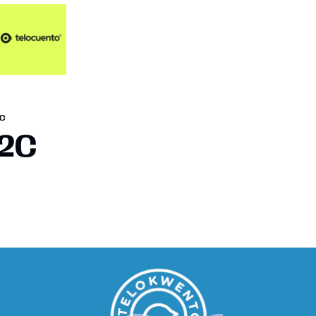
Artículos 📑
Artí
Pl
Op
C
En
12C