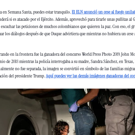
ia en Semana Santa, puedes estar tranquilo. 
El ELN anunció un cese al fuego unilate
erá si es atacado por el Ejército. Además, aprovechó para tirarle unas pullitas al 
n escuchar las peticiones de muchos colombianos que quieren la paz. Con eso, el g
r los diálogos después de que Duque advirtiera que mientras no hubiera un cese al
lorando en la frontera fue la ganadora del concurso World Press Photo 2019. John Mo
unio de 2018 mientras la policía interrogaba a su madre, Sandra Sánchez, en Texas,
almente no fue separada, la imagen se convirtió en símbolo de las familias migra
ación del presidente Trump. 
Aquí puedes ver las demás imágenes ganadoras del co