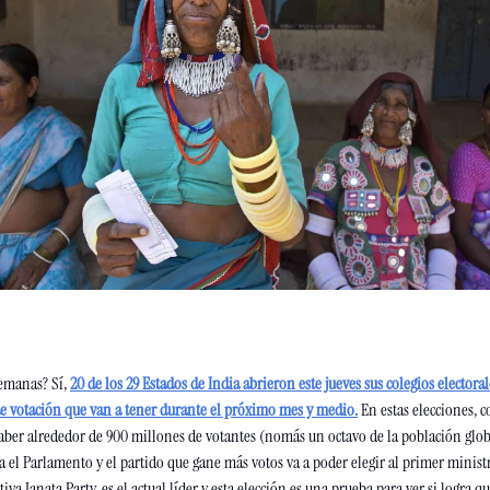
semanas? Sí, 
20 de los 29 Estados de India abrieron este jueves sus colegios electoral
 de votación que van a tener durante el próximo mes y medio.
En estas elecciones, c
ber alrededor de 900 millones de votantes (nomás un octavo de la población globa
a el Parlamento y el partido que gane más votos va a poder elegir al primer minist
ya Janata Party, es el actual líder y esta elección es una prueba para ver si logra qu