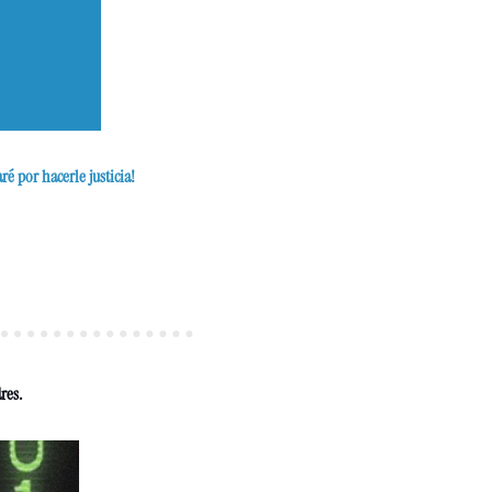
é por hacerle justicia!
res.