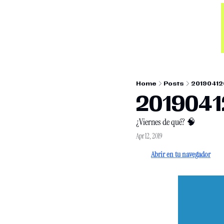
Home
Posts
20190412
201904
¿Viernes de qué? 🧠
Apr 12, 2019
Abrir en tu navegador