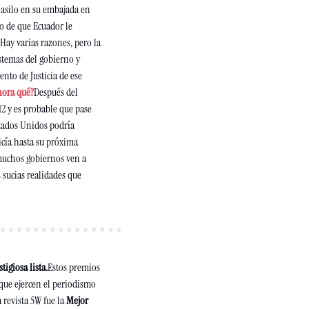
 asilo en su embajada en 
o de que Ecuador le 
Hay varias razones, pero la 
stemas del gobierno y 
to de Justicia de ese 
hora qué?
Después del 
2 y es probable que pase 
stados Unidos podría 
icía hasta su próxima 
muchos gobiernos ven a 
sucias realidades que 
igiosa lista.
Estos premios 
que ejercen el periodismo 
a revista 5W fue la 
Mejor 