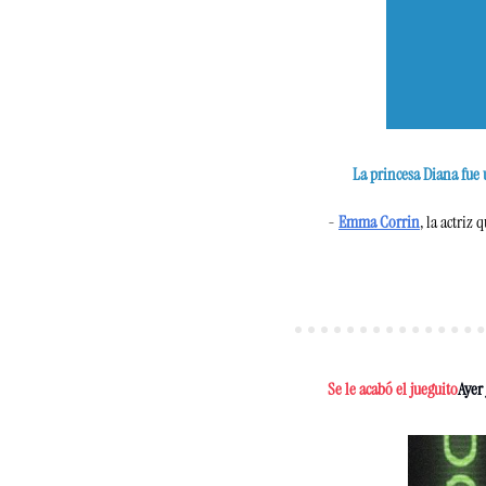
La princesa Diana fue 
- 
Emma Corrin
, la actriz
Se le acabó el jueguito
Ayer