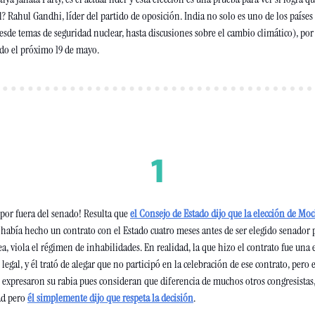
l? Rahul Gandhi, líder del partido de oposición. India no solo es uno de los paíse
esde temas de seguridad nuclear, hasta discusiones sobre el cambio climático), por
ado el próximo 19 de mayo.
or fuera del senado! Resulta que 
el Consejo de Estado dijo que la elección de Moc
 había hecho un contrato con el Estado cuatro meses antes de ser elegido senador po
ea, viola el régimen de inhabilidades. En realidad, la que hizo el contrato fue una e
legal, y él trató de alegar que no participó en la celebración de ese contrato, pero e
expresaron su rabia pues consideran que diferencia de muchos otros congresistas,
ad pero 
él simplemente dijo que respeta la decisión
.