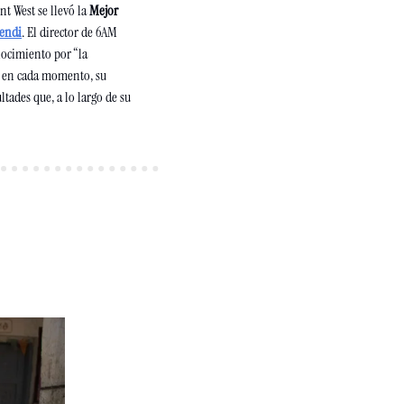
nt West se llevó la 
Mejor 
mendi
. El director de 6AM 
ocimiento por “la 
o en cada momento, su 
tades que, a lo largo de su 