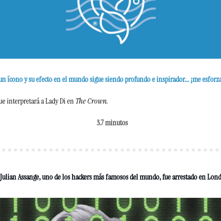
un ícono y su efecto en el mundo sigue siendo profundo e inspirador... ¡me esforzar
 que interpretará a Lady Di en 
The Crown.
3.7 minutos
 Julian Assange, uno de los hackers más famosos del mundo, fue arrestado en Lond