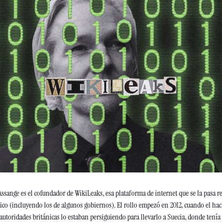
Assange es el cofundador de WikiLeaks, esa plataforma de internet que se la pasa re
co (incluyendo los de algunos gobiernos). El rollo empezó en 2012, cuando el hacke
autoridades británicas lo estaban persiguiendo para llevarlo a Suecia, donde tenía