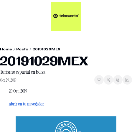
Artículos 📑
Tu Dosis Diaria de Not
Artículos 📑
Plus 💎
Opinión ✒️
Home
Posts
20191029MEX
Entretenimiento🥤
20191029MEX
Turismo espacial en bolsa
Oct 29, 2019
29 Oct. 2019
Abrir en tu navegador