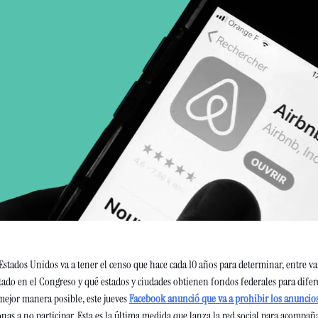
stados Unidos va a tener el censo que hace cada 10 años para determinar, entre var
tado en el Congreso y qué estados y ciudades obtienen fondos federales para difere
mejor manera posible, este jueves 
Facebook anunció que va a prohibir los anuncios 
onas a no participar. Esta es la última medida que lanza la red social para acompañar