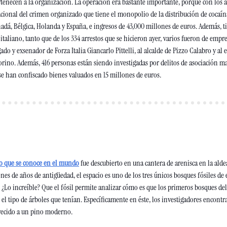
rtenecen a la organización. La operación era bastante importante, porque con los añ
ional del crimen organizado que tiene el monopolio de la distribución de cocaína
nadá, Bélgica, Holanda y España, e ingresos de 43,000 millones de euros. Además, 
 italiano, tanto que de los 334 arrestos que se hicieron ayer, varios fueron de empres
do y exsenador de Forza Italia Giancarlo Pittelli, al alcalde de Pizzo Calabro y al e
ino. Además, 416 personas están siendo investigadas por delitos de asociación mafi
 se han confiscado bienes valuados en 15 millones de euros.
uo que se conoce en el mundo
 fue descubierto en una cantera de arenisca en la aldea
es de años de antigüedad, el espacio es uno de los tres únicos bosques fósiles de e
Lo increíble? Que el fósil permite analizar cómo es que los primeros bosques de
 el tipo de árboles que tenían. Específicamente en éste, los investigadores encontr
recido a un pino moderno.