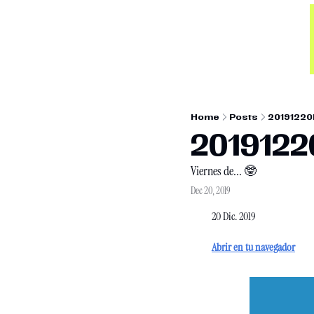
Home
Posts
2019122
201912
Viernes de... 🤓
Dec 20, 2019
20 Dic. 2019
Abrir en tu navegador