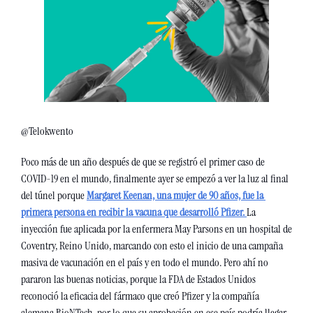
@Telokwento
Poco más de un año después de que se registró el primer caso de 
COVID-19 en el mundo, finalmente ayer se empezó a ver la luz al final 
del túnel porque 
Margaret Keenan, una mujer de 90 años, fue la 
primera persona en recibir la vacuna que desarrolló Pfizer.
La 
inyección fue aplicada por la enfermera May Parsons en un hospital de 
Coventry, Reino Unido, marcando con esto el inicio de una campaña 
masiva de vacunación en el país y en todo el mundo. Pero ahí no 
pararon las buenas noticias, porque la FDA de Estados Unidos 
reconoció la eficacia del fármaco que creó Pfizer y la compañía 
alemana BioNTech, por lo que su aprobación en ese país podría llegar 