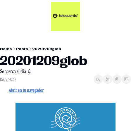
Artículos 📑
Tu Dosis Diaria de Not
Artículos 📑
Plus 💎
Opinión ✒️
Home
Posts
20201209glob
Entretenimiento🥤
20201209glob
Se acerca el día 💉
Dec 9, 2020
Abrir en tu navegador