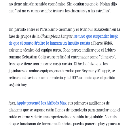
no tiene ningún sentido económico. Sin ocultar su enojo, Nolan dijo 
que “así no es como se debe tratar a los cineastas y a las estrellas”.
Un partido entre el Paris Saint-Germain y el Istanbul Basaksehir, en la 
fase de grupos de la 
Champions League
,
se tuvo que suspender luego 
de que el cuarto árbitro le lanzara un insulto racista 
a Pierre Webó, 
asistente técnico del equipo turco. Todo parece indicar que el árbitro 
rumano Sebastian Coltescu se refirió al entrenador como “el negro”, 
frase que tiene una enorme carga racista. El hecho hizo que los 
jugadores de ambos equipos, encabezados por Neymar y Mbappé, se 
retiraran al vestidor como protesta y la UEFA anunció que el partido 
seguirá hoy.
Ayer, 
Apple presentó los AirPods Max, 
sus primeros audífonos de 
diadema que se supone están llenos de tecnología para cancelar todo el 
ruido externo y darte una experiencia de sonido inigualable. Además 
de que funcionan de forma inalámbrica, puedes ponerle play y pausa a 