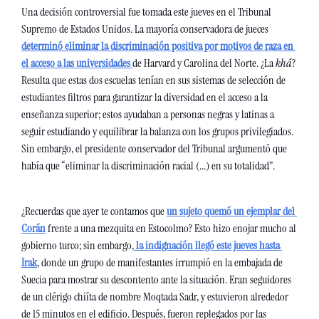
Una decisión controversial fue tomada este jueves en el Tribunal 
Supremo de Estados Unidos. La mayoría conservadora de jueces 
determinó eliminar la discriminación positiva por motivos de raza en 
el acceso a las universidades 
de Harvard y Carolina del Norte. ¿La 
khá
? 
Resulta que estas dos escuelas tenían en sus sistemas de selección de 
estudiantes filtros para garantizar la diversidad en el acceso a la 
enseñanza superior; estos ayudaban a personas negras y latinas a 
seguir estudiando y equilibrar la balanza con los grupos privilegiados. 
Sin embargo, el presidente conservador del Tribunal argumentó que 
había que “eliminar la discriminación racial (...) en su totalidad”. 
¿Recuerdas que ayer te contamos que 
un sujeto quemó un ejemplar del 
Corán
 frente a una mezquita en Estocolmo? Esto hizo enojar mucho al 
gobierno turco; sin embargo,
 la indignación llegó este jueves hasta 
Irak
, donde un grupo de manifestantes irrumpió en la embajada de 
Suecia para mostrar su descontento ante la situación. Eran seguidores 
de un clérigo chiíta de nombre Moqtada Sadr, y estuvieron alrededor 
de 15 minutos en el edificio. Después, fueron replegados por las 