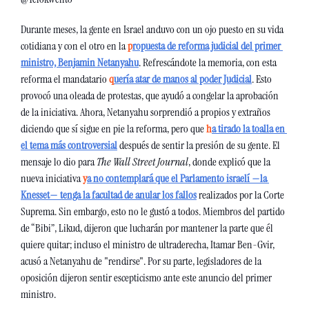
Durante meses, la gente en Israel anduvo con un ojo puesto en su vida 
cotidiana y con el otro en la 
p
ropuesta de reforma judicial del primer 
ministro, Benjamin Netanyahu
. Refrescándote la memoria, con esta 
reforma el mandatario 
q
uería atar de manos al poder Judicial
. Esto 
provocó una oleada de protestas, que ayudó a congelar la aprobación 
de la iniciativa. Ahora, Netanyahu sorprendió a propios y extraños 
diciendo que sí sigue en pie la reforma, pero que 
h
a tirado la toalla en 
el tema más controversial
 después de sentir la presión de su gente. El 
mensaje lo dio para 
The Wall Street Journal
, donde explicó que la 
nueva iniciativa 
y
a no contemplará que el Parlamento israelí —la 
Knesset— tenga la facultad de anular los fallos
 realizados por la Corte 
Suprema. Sin embargo, esto no le gustó a todos. Miembros del partido 
de “Bibi”, Likud, dijeron que lucharán por mantener la parte que él 
quiere quitar; incluso el ministro de ultraderecha, Itamar Ben-Gvir, 
acusó a Netanyahu de "rendirse". Por su parte, legisladores de la 
oposición dijeron sentir escepticismo ante este anuncio del primer 
ministro.