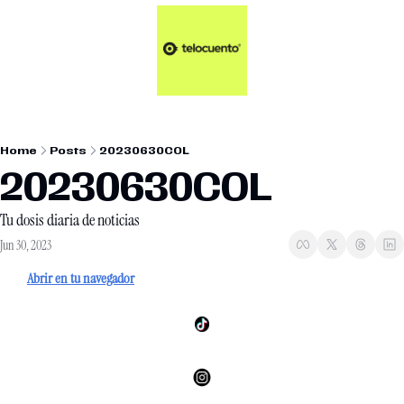
Artículos 📑
Tu Dosis Diaria de Not
Artículos 📑
Plus 💎
Opinión ✒️
Home
Posts
20230630COL
Entretenimiento🥤
20230630COL
Tu dosis diaria de noticias
Jun 30, 2023
Abrir en tu navegador