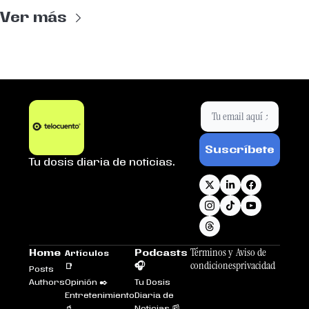
Ver más
Suscríbete
Tu dosis diaria de noticias.
Términos y 
Aviso de 
Home
Podcasts 
Artículos 
condiciones
privacidad
🎧
📑
Posts
Authors
Opinión ✒️
Tu Dosis 
Entretenimiento
Diaria de 
🥤
Noticias 📰