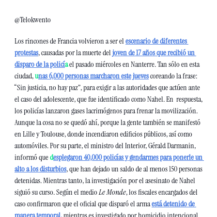
@Telokwento
Los rincones de Francia volvieron a ser el 
e
scenario de diferentes 
protestas
, causadas por la muerte del 
joven de 17 años que recibió un 
disparo de la policí
a
 el pasado miércoles en Nanterre. Tan sólo en esta 
ciudad, 
u
nas 6,000 personas marcharon este jueves
 coreando la frase: 
“Sin justicia, no hay paz”, para exigir a las autoridades que actúen ante 
el caso del adolescente, que fue identificado como Nahel. En  respuesta, 
los policías lanzaron gases lacrimógenos para frenar la movilización. 
Aunque la cosa no se quedó ahí, porque la gente también se manifestó 
en Lille y Toulouse, donde incendiaron edificios públicos, así como 
automóviles. Por su parte, el ministro del Interior, Gérald Darmanin, 
informó que 
d
esplegaron 40,000 policías y gendarmes para ponerle un 
alto a los disturbios
, que han dejado un saldo de al menos 150 personas 
detenidas. Mientras tanto, la investigación por el asesinato de Nahel 
siguió su curso. Según el medio 
Le Monde
, los fiscales encargados del 
caso confirmaron que el oficial que disparó el arma 
está detenido de 
manera temporal
,
 mientras es investigado por homicidio intencional. 