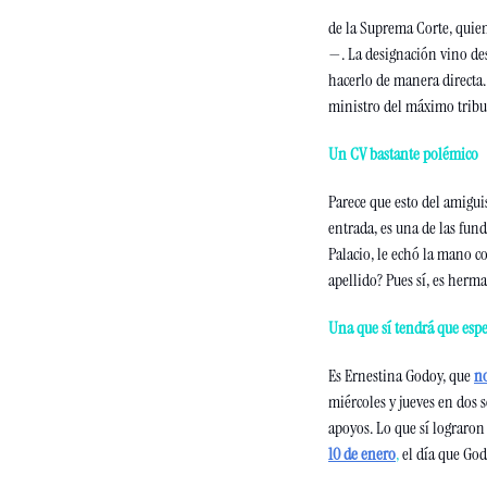
de la Suprema Corte, quie
—. La designación vino des
hacerlo de manera directa. 
ministro del máximo tribun
Un CV bastante polémico 
Parece que esto del amigui
entrada, es una de las fun
Palacio, le echó la mano c
apellido? Pues sí, es herm
Una que sí tendrá que espe
Es Ernestina Godoy, que
no
miércoles y jueves en dos 
apoyos. Lo que sí lograron
10 de enero
,
 el día que God