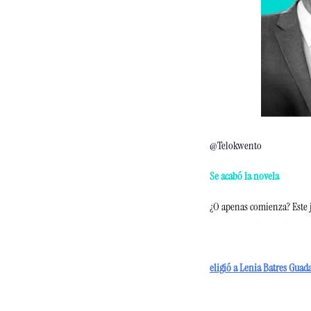
@Telokwento
Se acabó la novela 
¿O apenas comienza? Este 
eligió a Lenia Batres Gua