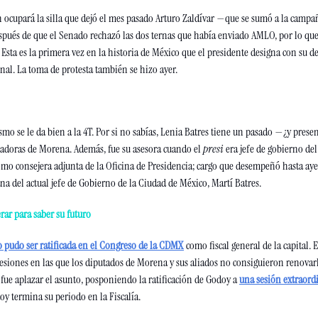
n ocupará la silla que dejó el mes pasado Arturo Zaldívar —que se sumó a la cam
pués de que el Senado rechazó las dos ternas que había enviado AMLO, por lo que é
Esta es la primera vez en la historia de México que el presidente designa con su de
al. La toma de protesta también se hizo ayer.
smo se le da bien a la 4T. Por si no sabías, Lenia Batres tiene un pasado —¿y prese
dadoras de Morena. Además, fue su asesora cuando el 
presi
 era jefe de gobierno del 
omo consejera adjunta de la Oficina de Presidencia; cargo que desempeñó hasta ayer.
ana del actual jefe de Gobierno de la Ciudad de México, Martí Batres.
rar para saber su futuro 
 pudo ser ratificada en el Congreso de la CDMX
como fiscal general de la capital. El
sesiones en las que los diputados de Morena y sus aliados no consiguieron renovarl
 fue aplazar el asunto, posponiendo la ratificación de Godoy a 
una sesión extraordi
oy termina su periodo en la Fiscalía.