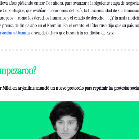
s lleva años pidiendo entrar. Por ahora, para avanzar a la siguiente etapa de negoci
de Copenhague, que evalúan la economía del país, la funcionalidad de su democracia,
uropeos —como los derechos humanos y el estado de derecho—. ¿Y la mala noticia
 prensa de fin de año en el Kremlin. En el evento, el líder ruso dijo que su país n
invasión a Ucrania
;
 o sea, dejó claro que buscará la rendición de Kyiv.   
empezaron? 
r Milei en Argentina anunció un nuevo protocolo para reprimir las protestas social