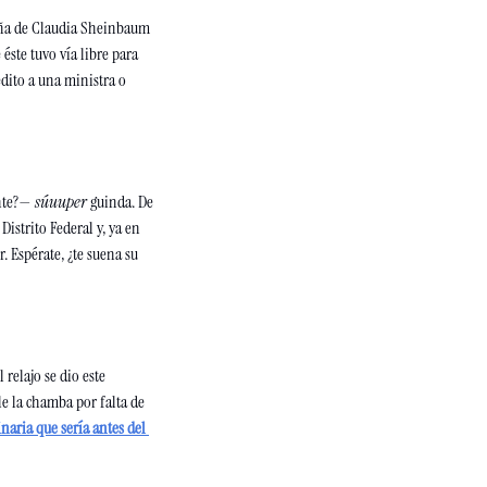
paña de Claudia Sheinbaum
ste tuvo vía libre para 
dito a una ministra o 
nte?— 
súuuper 
guinda. De 
Distrito Federal y, ya en 
 Espérate, ¿te suena su 
 relajo se dio este 
e la chamba por falta de 
naria que sería antes del 