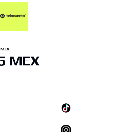
Artículos 📑
Artí
Pl
Op
 MEX
En
15 MEX