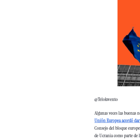
@Telokwento
Algunas veces las buenas n
Unión Europea acordó dar i
Consejo del bloque europe
de Ucrania como parte de l