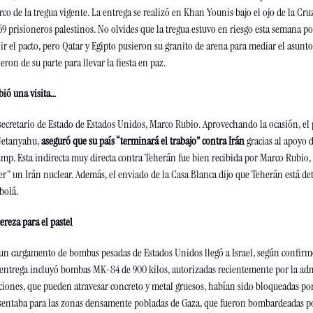
rco de la tregua vigente. La entrega se realizó en Khan Younis bajo el ojo de la Cruz
369 prisioneros palestinos. No olvides que la tregua estuvo en riesgo esta semana po
 el pacto, pero Qatar y Egipto pusieron su granito de arena para mediar el asunto
eron de su parte para llevar la fiesta en paz.
ibió una visita…
 secretario de Estado de Estados Unidos, Marco Rubio. Aprovechando la ocasión, el 
Netanyahu, 
aseguró que su país “terminará el trabajo” contra Irán
 gracias al apoyo de
mp. Esta indirecta muy directa contra Teherán fue bien recibida por Marco Rubio, 
” un Irán nuclear. Además, el enviado de la Casa Blanca dijo que Teherán está det
bolá.
ereza para el pastel
 un cargamento de bombas pesadas de Estados Unidos llegó a Israel, según confirmó
a entrega incluyó bombas MK-84 de 900 kilos, autorizadas recientemente por la adm
iones, que pueden atravesar concreto y metal gruesos, habían sido bloqueadas por
esentaba para las zonas densamente pobladas de Gaza, que fueron bombardeadas por e