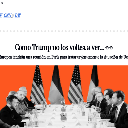
es
.
W
, 
CNN
 y 
DW
Como Trump no los voltea a ver… 
👀
Europea tendrán una reunión en París para tratar urgentemente la situación de Ucr