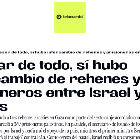
Artículos 📑
Tu Dosis Diaria de Not
Artículos 📑
Plus 💎
Opinión ✒️
esar de todo, sí hubo intercambio de rehenes y prisioneros en
Entretenimiento🥤
r de todo, sí hubo 
cambio de rehenes y
neros entre Israel y
s
bado a tres rehenes israelíes en Gaza como parte del sexto canje acordado con
carceló a 369 prisioneros palestinos. En paralelo, el secretario de Estado de 
ta por Israel y reafirmó el apoyo de su país, mientras el primer ministro B
́ el trabajo” contra Irán. Como cereza del pastel, Israel recibió un cargam