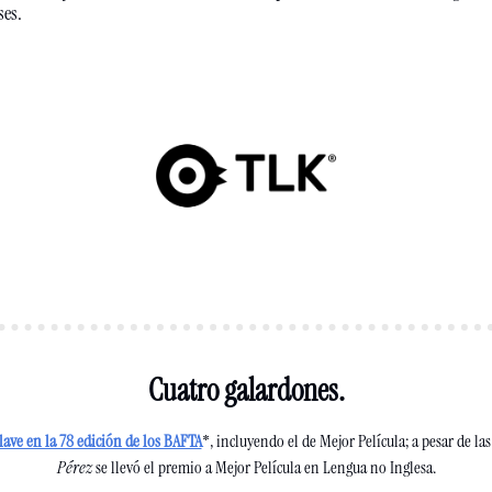
ses.
Cuatro galardones.
ave en la 78 edición de los BAFTA
*, incluyendo el de Mejor Película; a pesar de las
Pérez
 se llevó el premio a Mejor Película en Lengua no 
Inglesa
.