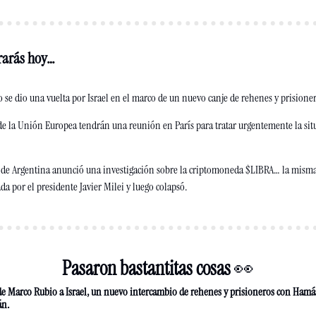
rarás hoy…
 se dio una vuelta por Israel en el marco de un nuevo canje de rehenes y prisione
de la Unión Europea tendrán una reunión en París para tratar urgentemente la situ
 de Argentina anunció una investigación sobre la criptomoneda $LIBRA… la misma 
 por el presidente Javier Milei y luego 
colapsó
.
Pasaron bastantitas cosas 
👀
 de Marco Rubio a Israel, un nuevo intercambio de rehenes y prisioneros con Hamás
án.