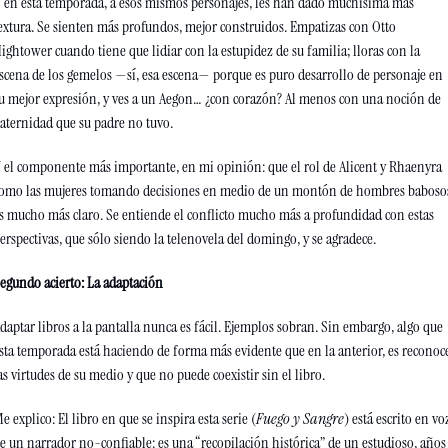
 en esta temporada, a esos mismos personajes, les han dado muchísima más 
extura. Se sienten más profundos, mejor construidos. Empatizas con Otto 
ightower cuando tiene que lidiar con la estupidez de su familia; lloras con la 
scena de los gemelos —sí, esa escena— porque es puro desarrollo de personaje en 
u mejor expresión, y ves a un Aegon… ¿con corazón? Al menos con una noción de 
aternidad que su padre no tuvo. 
 el componente más importante, en mi opinión: que el rol de Alicent y Rhaenyra 
omo las mujeres tomando decisiones en medio de un montón de hombres babosos
s mucho más claro. Se entiende el conflicto mucho más a profundidad con estas 
erspectivas, que sólo siendo la telenovela del domingo, y se agradece.
egundo acierto: La adaptación
daptar libros a la pantalla nunca es fácil. Ejemplos sobran. Sin embargo, algo que 
sta temporada está haciendo de forma más evidente que en la anterior, es reconoce
as virtudes de su medio y que no puede coexistir sin el libro. 
e explico: El libro en que se inspira esta serie (
Fuego y Sangre
) está escrito en voz
e un narrador no-confiable: es una “recopilación histórica” de un estudioso, años 