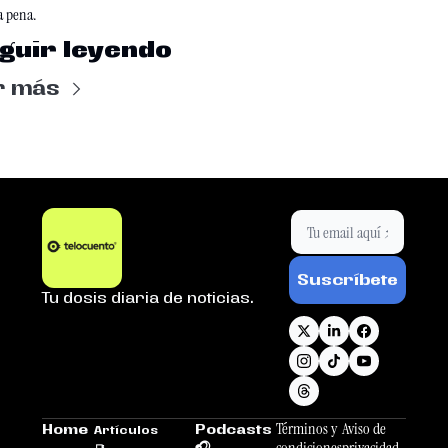
a pena.
guir leyendo
r más
Suscríbete
Tu dosis diaria de noticias.
Términos y 
Aviso de 
Home
Podcasts 
Artículos 
condiciones
privacidad