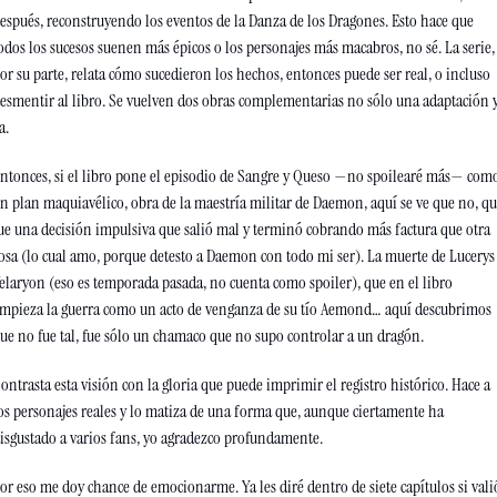
espués, reconstruyendo los eventos de la Danza de los Dragones. Esto hace que 
odos los sucesos suenen más épicos o los personajes más macabros, no sé. La serie, 
or su parte, relata cómo sucedieron los hechos, entonces puede ser real, o incluso 
esmentir al libro. Se vuelven dos obras complementarias no sólo una adaptación y
a. 
ntonces, si el libro pone el episodio de Sangre y Queso —no spoilearé más— como
n plan maquiavélico, obra de la maestría militar de Daemon, aquí se ve que no, qu
ue una decisión impulsiva que salió mal y terminó cobrando más factura que otra 
osa (lo cual amo, porque detesto a Daemon con todo mi ser). La muerte de Lucerys 
elaryon (eso es temporada pasada, no cuenta como spoiler), que en el libro 
mpieza la guerra como un acto de venganza de su tío Aemond… aquí descubrimos 
ue no fue tal, fue sólo un chamaco que no supo controlar a un dragón.
ontrasta esta visión con la gloria que puede imprimir el registro histórico. Hace a 
os personajes reales y lo matiza de una forma que, aunque ciertamente ha 
isgustado a varios fans, yo agradezco profundamente. 
or eso me doy chance de emocionarme. Ya les diré dentro de siete capítulos si valió