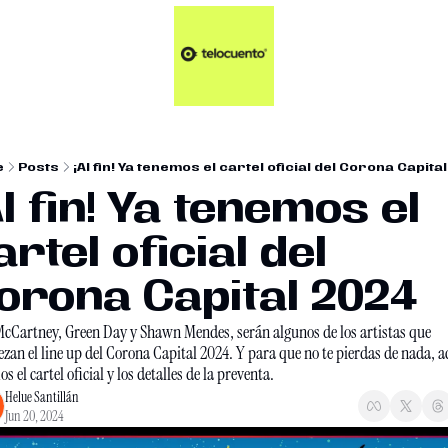
Artículos 📑
Tu Dosis Diaria de Not
Artículos 📑
Plus 💎
Opinión ✒️
e
Posts
¡Al fin! Ya tenemos el cartel oficial del Corona Capita
Entretenimiento🥤
Al fin! Ya tenemos el 
artel oficial del 
orona Capital 2024
cCartney, Green Day y Shawn Mendes, serán algunos de los artistas que 
zan el line up del Corona Capital 2024. Y para que no te pierdas de nada, aca
s el cartel oficial y los detalles de la preventa.
Helue Santillán
Jun 20, 2024