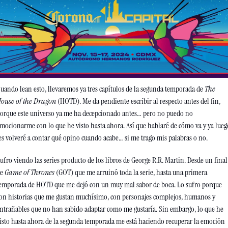
uando lean esto, llevaremos ya tres capítulos de la segunda temporada de 
The 
ouse of the Dragon 
(HOTD). Me da pendiente escribir al respecto antes del fin, 
orque este universo ya me ha decepcionado antes… pero no puedo no 
mocionarme con lo que he visto hasta ahora. Así que hablaré de cómo va y ya luego
es volveré a contar qué opino cuando acabe… si me trago mis palabras o no. 
ufro viendo las series producto de los libros de George R.R. Martin. Desde un final 
e 
Game of Thrones 
(GOT)
que me arruinó toda la serie, hasta una primera 
emporada de HOTD que me dejó con un muy mal sabor de boca. Lo sufro porque 
on historias que me gustan muchísimo, con personajes complejos, humanos y 
ntrañables que no han sabido adaptar como me gustaría. Sin embargo, lo que he 
isto hasta ahora de la segunda temporada me está haciendo recuperar la emoción 