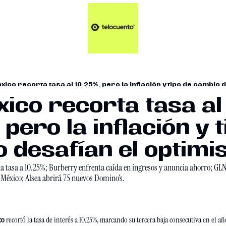
Artículos 📑
Tu Dosis Diaria de Not
Artículos 📑
Plus 💎
Opinión ✒️
xico recorta tasa al 10.25%, pero la inflación y tipo de cambio 
Entretenimiento🥤
xico recorta tasa al 
 pero la inflación y t
 desafían el optimi
la tasa a 10.25%; Burberry enfrenta caída en ingresos y anuncia ahorro; G
éxico; Alsea abrirá 75 nuevos Domino’s.
co
 recortó la tasa de interés a 10.25%, marcando su tercera baja consecutiva en el añ