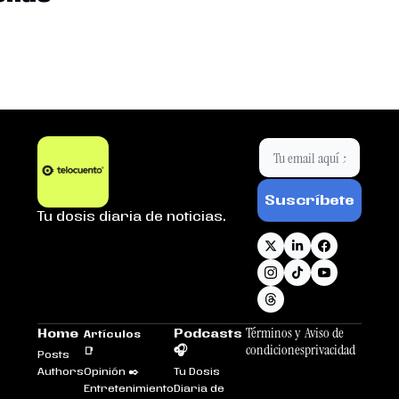
Suscríbete
Tu dosis diaria de noticias.
Términos y 
Aviso de 
Home
Podcasts 
Artículos 
condiciones
privacidad
🎧
📑
Posts
Authors
Opinión ✒️
Tu Dosis 
Entretenimiento
Diaria de 