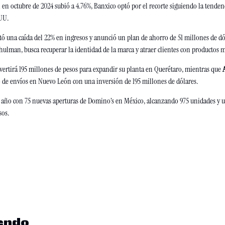
 en octubre de 2024 subió a 4.76%, Banxico optó por el recorte siguiendo la tendenc
UU.
tó una caída del 22% en ingresos y anunció un plan de ahorro de 51 millones de dó
ulman, busca recuperar la identidad de la marca y atraer clientes con productos m
vertirá 195 millones de pesos para expandir su planta en Querétaro, mientras que 
 de envíos en Nuevo León con una inversión de 195 millones de dólares.
el año con 75 nuevas aperturas de Domino’s en México, alcanzando 975 unidades y u
sos.
endo