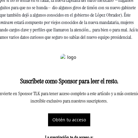
por si no lo tenías en el radar, la nueva capitana del barco mexicano —hagamos 
guitos para que no se hunda— dio algunos giros de timón con su nuevo gabinete 
(aunque también dejó a algunos conocidos en el gobierno de López Obrador). Éste 
amteam
 estará compuesto por viejos conocidos de la nueva mandataria, mujeres 
ndo cargos clave y perfiles que llamaron la atención… para bien o para mal. Acá te
amos varios datos curiosos que seguro no sabías del nuevo equipo presidencial. 
Suscríbete como Sponsor para leer el resto.
nvierte en Sponsor TLK para tener acceso completo a este artículo y a más conteni
increíble exclusivo para nuestros suscriptores.
Obtén tu acceso
La suscripción te da acceso a
: