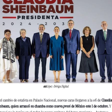
📸
López-Dóriga Digital
l cambio de estafeta en Palacio Nacional, nuevas caras llegaron a la 
ofi
 de
 Claudia 
nbaum, quien arrancó su chamba como nueva 
presi
 de México este 1 de octubre. 
Y 