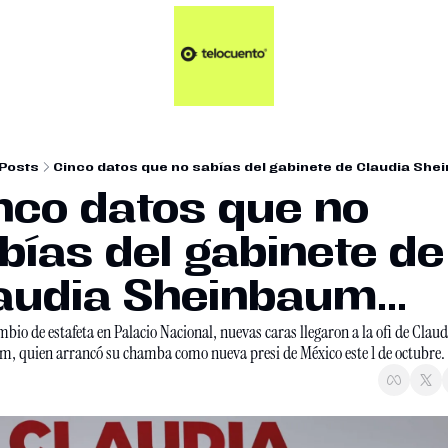
Artículos 📑
Tu Dosis Diaria de Not
Artículos 📑
Plus 💎
Opinión ✒️
Posts
Cinco datos que no sabías del gabinete de Claudia Shei
Entretenimiento🥤
nco datos que no 
bías del gabinete de 
audia Sheinbaum...
mbio de estafeta en Palacio Nacional, nuevas caras llegaron a la ofi de Claudi
, quien arrancó su chamba como nueva presi de México este 1 de octubre.