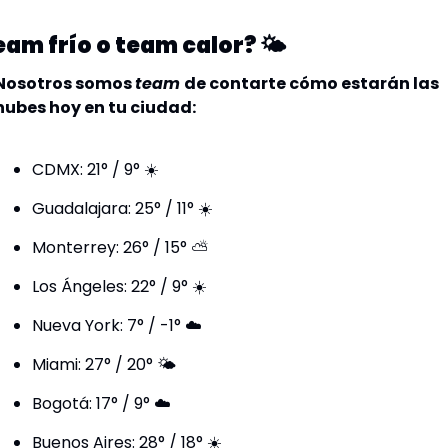
am frío o team calor? 🌤️
Nosotros somos 
team 
de contarte cómo estarán las 
nubes hoy en tu ciudad: 
CDMX: 21° / 9° ☀️
Guadalajara: 25° / 11° ☀️
Monterrey: 26° / 15° ⛅️
Los Ángeles: 22° / 9° ☀️
Nueva York: 7° / -1° ☁️
Miami: 27° / 20° 🌤️
Bogotá: 17° / 9° ☁️
Buenos Aires: 28° / 18° ☀️