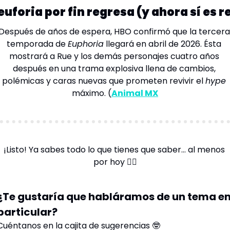
euforia por fin regresa (y ahora sí es r
Después de años de espera, HBO confirmó que la tercera 
temporada de 
Euphoria
 llegará en abril de 2026. Ésta 
mostrará a Rue y los demás personajes cuatro años 
después en una trama explosiva llena de cambios, 
polémicas y caras nuevas que prometen revivir el 
hype
máximo
. (
Animal MX
¡Listo! Ya sabes todo lo que tienes que saber… al menos 
por hoy 
😮‍💨
¿Te gustaría que habláramos de un tema en
particular? 
Cuéntanos en la cajita de sugerencias 🤓