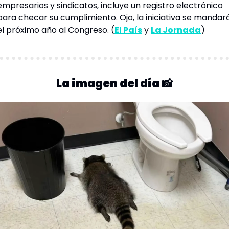
empresarios y sindicatos, incluye un registro electrónico 
para checar su cumplimiento. Ojo, la iniciativa se mandará
el próximo año al 
Congreso
. (
El País
 y 
La Jornada
)
La imagen del día 
📸