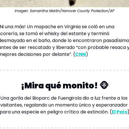
Imagen: Samantha Martin/Hanover County Protection/AP
¡Ni una más! Un mapache en Virginia se coló en una 
licorería, se tomó el whisky del estante y terminó 
desmayado en el baño, donde lo encontraron pasadísimo
antes de ser rescatado y liberado “con probable resaca y
mejores decisiones por 
delante”
. (
CNN
)
¡Mira qué monito! 
🐵
Una gorila del Bioparc de Fuengirola dio a luz frente a los 
visitantes, regalando un momento único y esperanzador 
para una especie en peligro crítico de 
extinción
. (
El País