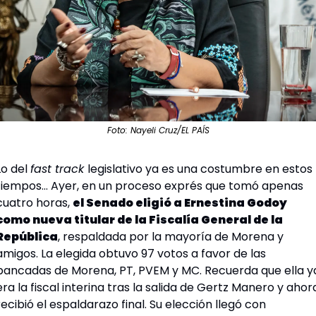
Foto: Nayeli Cruz/EL PAÍS
Lo del 
fast track 
legislativo ya es una costumbre en estos 
tiempos… Ayer, en un proceso exprés que tomó apenas 
cuatro horas, 
el Senado eligió a Ernestina Godoy 
como nueva titular de la Fiscalía General de la 
República
, respaldada por la mayoría de Morena y 
amigos. La elegida obtuvo 97 votos a favor de las 
bancadas de Morena, PT, PVEM y MC. Recuerda que ella ya
era la fiscal interina tras la salida de Gertz Manero y ahora
recibió el espaldarazo final. Su elección llegó con 