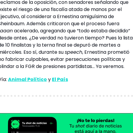
reclamos de la oposición, con senadores señalando que 
existe el riesgo de una fiscalía atada de manos por el 
Ejecutivo, al considerar a Ernestina amiguísima de 
Sheinbaum. Además criticaron que el proceso fuera 
taaan
 acelerado, agregando que “todo estaba decidido” 
desde antes. ¿De verdad no tuvieron tiempo? Pues la lista 
de 10 finalistas y la terna final se depuró de martes a 
miércoles. Eso sí, durante su 
speech
, Ernestina prometió 
no fabricar culpables, evitar persecuciones políticas y 
blindar a la FGR de presiones partidistas… Ya 
veremos
. 
Vía: 
Animal Político
 y 
El País