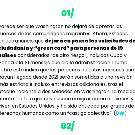
01/
Parece ser que Washington no dejará de apretar las 
tuercas de las comunidades migrantes. Ahora, Estados 
Unidos anunció que 
dejará en pausa las solicitudes de
ciudadanía y “green card” para personas de 19 
países
 considerados “de alto riesgo”, incluidos Cuba y 
Venezuela. El mensaje que dio la administración Trump 
sobre esto indicó que las personas de estas naciones que 
hayan llegado desde 2021 serán sometidas a una revisión 
más estricta e incluso entrevistas adicionales, tras el 
ataque reciente a dos soldados en Washington. La medida
afecta tanto a quienes buscan emigrar como a quienes ya
viven en Estados Unidos, y ha sido criticada por grupos de 
derechos humanos como un “castigo 
colectivo”
. (
DW
)
02/