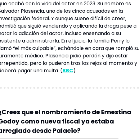
que acabó con la vida del actor en 2023. Su nombre es 
Salvador Plasencia, uno de los cinco acusados en la 
investigación federal. Y aunque suene difícil de creer, 
admitió que siguió vendiendo y aplicando la droga pese a 
notar la adicción del actor, incluso enseñando a su 
asistente a administrarla. En el juicio, la familia Perry lo 
llamó “el más culpable”, echándole en cara que rompió su
juramento médico. Plasencia pidió perdón y dijo estar 
arrepentido, pero lo pusieron tras las rejas al momento y 
deberá pagar una 
multa
. (
BBC
)
¿Crees que el nombramiento de Ernestina 
Godoy como nueva fiscal ya estaba 
arreglado desde Palacio?