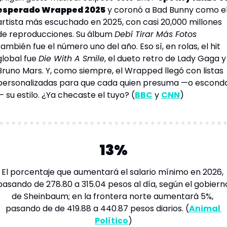
esperado Wrapped 2025
 y coronó a Bad Bunny como el
artista más escuchado en 2025, con casi 20,000 millones 
de reproducciones. Su álbum 
Debí Tirar Más Fotos 
también fue el número uno del año. Eso sí, en rolas, el hit 
global fue 
Die With A Smile
, el dueto retro de Lady Gaga y 
Bruno Mars. Y, como siempre, el Wrapped llegó con listas 
personalizadas para que cada quien presuma —o escond
— su estilo. 
¿Ya checaste el 
tuyo?
 (
BBC
 y 
CNN
)
13%
El porcentaje que aumentará el salario mínimo en 2026, 
pasando de 278.80 a 315.04 pesos al día, según el gobierno
de Sheinbaum; en la frontera norte aumentará 5%, 
pasando de de 419.88 a 440.87 pesos 
diarios
. (
Animal 
Político
)