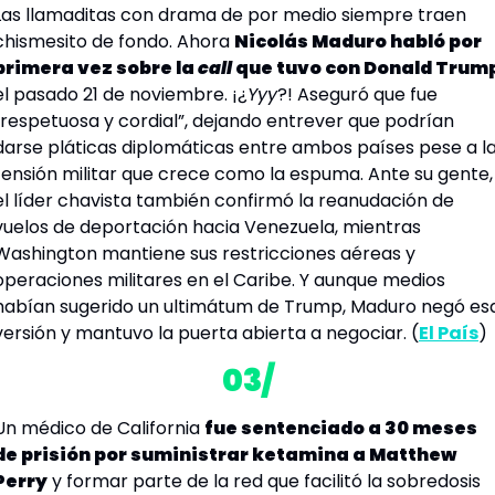
Las llamaditas con drama de por medio siempre traen 
chismesito de fondo. Ahora 
Nicolás Maduro habló por 
primera vez sobre la 
call
el pasado 21 de noviembre. ¡¿
Yyy
?! Aseguró que fue 
“respetuosa y cordial”, dejando entrever que podrían 
darse pláticas diplomáticas entre ambos países pese a la
tensión militar que crece como la espuma. Ante su gente, 
el líder chavista también confirmó la reanudación de 
vuelos de deportación hacia Venezuela, mientras 
Washington mantiene sus restricciones aéreas y 
operaciones militares en el Caribe. Y aunque medios 
habían sugerido un ultimátum de Trump, Maduro negó esa
versión y mantuvo la puerta abierta a 
negociar
. (
El País
) 
03/
Un médico de California 
fue sentenciado a 30 meses 
de prisión por suministrar ketamina a Matthew 
Perry
 y formar parte de la red que facilitó la sobredosis 