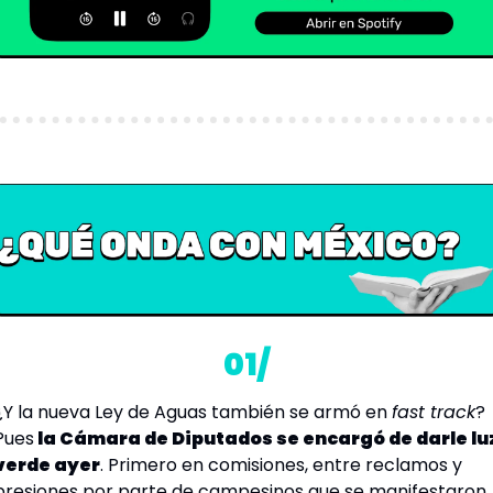
01/
¿Y la nueva Ley de Aguas también se armó en 
fast track
? 
Pues
 la Cámara de Diputados se encargó de darle luz
verde ayer
. Primero en comisiones, entre reclamos y 
presiones por parte de campesinos que se manifestaron 