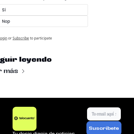
Sí
Nop
ogin
or
Subscribe
to participate
guir leyendo
r más
Suscríbete
Tu dosis diaria de noticias.