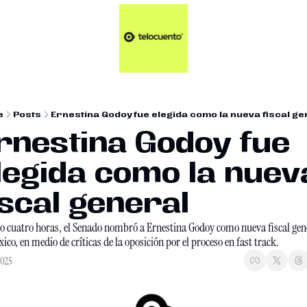
Artículos 📑
Tu Dosis Diaria de Not
Artículos 📑
Plus 💎
Opinión ✒️
e
Posts
Ernestina Godoy fue elegida como la nueva fiscal ge
Entretenimiento🥤
rnestina Godoy fue 
legida como la nueva
iscal general
lo cuatro horas, el Senado nombró a Ernestina Godoy como nueva fiscal gene
xico, en medio de críticas de la oposición por el proceso en fast track. 
2025