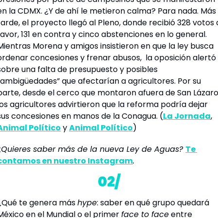
en la CDMX. ¿Y de ahí le metieron calma? Para nada. Más 
tarde, el proyecto llegó al Pleno, donde recibió 328 votos a
favor, 131 en contra y cinco abstenciones en lo general. 
Mientras Morena y amigos insistieron en que la ley busca 
ordenar concesiones y frenar abusos,  la oposición alertó 
sobre una falta de presupuesto y posibles 
“ambigüedades” que afectarían a agricultores. Por su 
parte, desde el cerco que montaron afuera de San Lázaro,
los agricultores advirtieron que la reforma podría dejar 
sus concesiones en manos de la 
Conagua
. (
La Jornada
, 
Animal Político
 y 
Animal Político
) 
¿Quieres saber más de la nueva Ley de Aguas? 
Te 
contamos en nuestro Instagram
.
02/
¿Qué te genera más 
hype
: saber en qué grupo quedará 
México en el Mundial o el primer 
face to face
 entre 