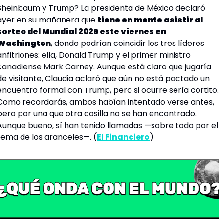
Sheinbaum y Trump? La presidenta de México declaró 
ayer en su mañanera que 
tiene en mente asistir al 
sorteo del Mundial 2026 este viernes en 
Washington
, donde podrían coincidir los tres líderes 
anfitriones: ella, Donald Trump y el primer ministro 
canadiense Mark Carney. Aunque está claro que jugaría 
de visitante, Claudia aclaró que aún no está pactado un 
encuentro formal con Trump, pero si ocurre sería cortito. 
Como recordarás, ambos habían intentado verse antes, 
pero por una que otra cosilla no se han encontrado. 
Aunque bueno, sí han tenido llamadas —sobre todo por el 
tema de los 
aranceles
—. (
El Financiero
)