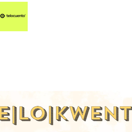
Artículos 📑
Artí
Pl
Op
En
1