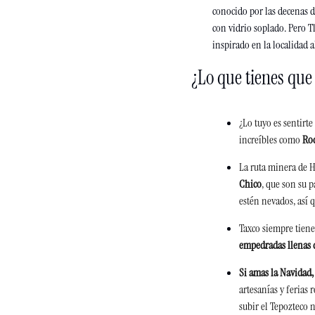
conocido por las decenas d
con vidrio soplado. Pero 
inspirado en la localidad 
¿Lo que tienes que
¿Lo tuyo es sentirt
increíbles como 
Ro
La ruta minera de 
Chico
, que son su p
estén nevados, así q
Taxco siempre tiene
empedradas llenas 
Si amas la Navidad, 
artesanías y ferias 
subir el Tepozteco 