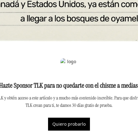
Hazte Sponsor TLK para no quedarte con el chisme a medias
 y obtén acceso a este artículo y a mucho más contenido increíble. Para que disfru
TLK crean para ti, te damos 30 días gratis de prueba.
Quiero probarlo