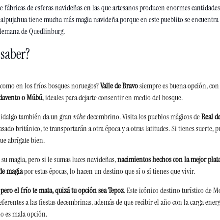
e fábricas de esferas navideñas en las que artesanos producen enormes cantidades 
Tlalpujahua tiene mucha más magia navideña porque en este pueblito se
encuentra l
alemana de Quedlinburg.  
 saber?
e como en los fríos bosques noruegos? 
Valle de Bravo
 siempre es buena opción, con
davento o Múbú
, ideales para dejarte consentir en medio del bosque. 
Hidalgo también da un gran 
vibe
 decembrino. Visita los pueblos mágicos de 
Real d
asado británico, te transportarán a otra época y a otras latitudes. Si tienes suerte, 
ue abrígate bien.  
 su magia, pero si le sumas luces navideñas, 
nacimientos hechos con la mejor plata d
de magia
 por estas épocas, lo hacen un destino que sí o sí tienes que vivir. 
pero el frío te mata, quizá tu opción sea Tepoz
. Este icónico destino turístico de Mo
referentes a las fiestas decembrinas, además de que recibir el año con la carga energ
no es mala opción.