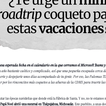
esa esperada fecha en el calendario en la que cerramos el Microsoft Teams y
n año bastante caótico y complicado, así que una pequeña escapada cerca de
aerte y despejarte unos días acompañado de tu gente. Por eso, las Palomas TL
r por los rinconcitos más coquetos a las afueras de la CDMX para traerte las 
utar las épocas navideñas que donde está la Fábrica de Santa. Y no, no te estamos
 
Papá Noel abrió una sucursal en Tlalpujahua, Michoacán
. Este pueblito, a unas dos