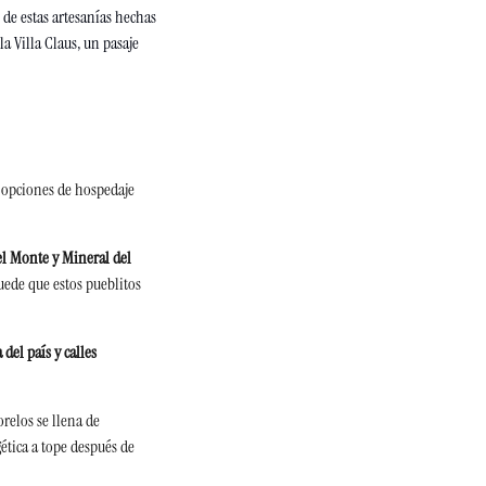
de estas artesanías hechas 
a Villa Claus, un pasaje 
 opciones de hospedaje 
el Monte y Mineral del 
puede que estos pueblitos 
el país y calles 
relos se llena de 
ética a tope después de 