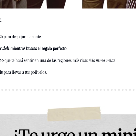
:
to
 para despejar la mente.
r 
deli
 mientras buscas el
regalo perfecto
.
ano
 que te hará sentir en una de las regiones más ricas
 ¡Mamma mia!  
le
 para llevar a tus polluelos.