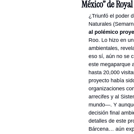
México” de Royal
¿Triunfó el poder 
Naturales (Semarna
al polémico proy
Roo. Lo hizo en un 
ambientales, revela
eso sí, aún no se 
este megaparque ac
hasta 20,000 visit
proyecto había sido
organizaciones co
arrecifes y al Sis
mundo—. Y aunque u
decisión final amb
detalles de este pr
Bárcena… aún 
exp