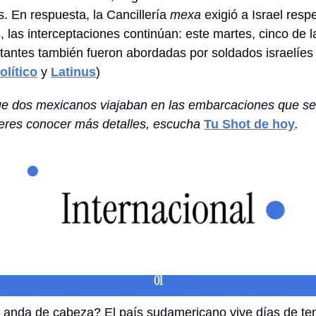
. En respuesta, la Cancillería 
mexa
 exigió a Israel resp
las interceptaciones continúan: este martes, cinco de la
antes también fueron abordadas por soldados israelíes
olítico
 y 
Latinus
)
ue dos mexicanos viajaban en las embarcaciones que se
ieres conocer más detalles, escucha 
Tu Shot de hoy
. 
01
 anda de cabeza? El país sudamericano vive días de ten