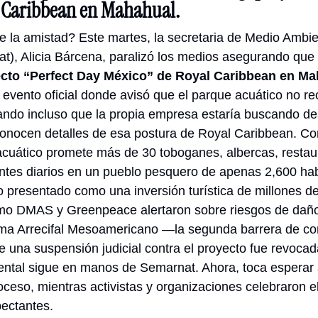
 Caribbean en Mahahual. 
de la amistad? Este martes, la secretaria de Medio Ambie
t), Alicia Bárcena, paralizó los medios asegurando que 
ecto “Perfect Day México” de Royal Caribbean en M
evento oficial donde avisó que el parque acuático no rec
ndo incluso que la propia empresa estaría buscando desis
conocen detalles de esa postura de Royal Caribbean. Co
uático promete más de 30 toboganes, albercas, restaur
antes diarios en un pueblo pesquero de apenas 2,600 habi
 presentado como una inversión turística de millones de 
mo DMAS y Greenpeace alertaron sobre riesgos de daño
tema Arrecifal Mesoamericano —la segunda barrera de cor
na suspensión judicial contra el proyecto fue revocada
iental sigue en manos de Semarnat. Ahora, toca esperar 
oceso, mientras activistas y organizaciones celebraron e
ectantes
. 