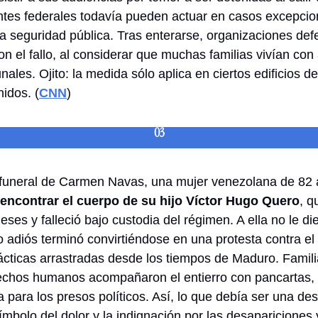
ntes federales todavía pueden actuar en casos excepcio
la seguridad pública. Tras enterarse, organizaciones def
n el fallo, al considerar que muchas familias vivían con
nales. Ojito: la medida sólo aplica en ciertos edificios d
nidos
. (
CNN
) 
03
 funeral de Carmen Navas, una mujer venezolana de 82 
encontrar el cuerpo de su hijo Víctor Hugo Quero
, q
es y falleció bajo custodia del régimen. A ella no le die
o adiós terminó convirtiéndose en una protesta contra el
cticas arrastradas desde los tiempos de Maduro. Familiar
echos humanos acompañaron el entierro con pancartas, 
a para los presos políticos. Así, lo que debía ser una des
mbolo del dolor y la indignación por las desapariciones 