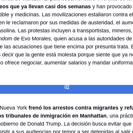
ueos que ya llevan casi dos semanas
 y han provocado
ble y medicinas. Las movilizaciones estallaron contra el
en le reclamaron por sus medidas de austeridad, el aume
gasolina. Las protestas incluyen a transportistas, mineros,
andom
 de Evo Morales, quien acusa a las autoridades de
de las acusaciones que tiene encima por presunta trata. 
cir que la gente está molesta porque siente que ya no 
02
 Nueva York 
frenó los arrestos contra migrantes y ref
os tribunales de inmigración en Manhattan
, una práct
obierno de Donald Trump. La decisión busca evitar que 
stir a sus audiencias por temor a ser detenidas al salir de