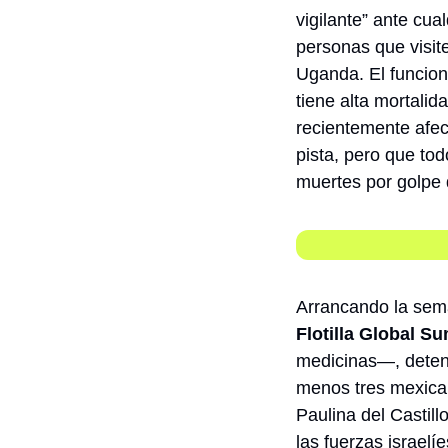
vigilante” ante cua
personas que visit
Uganda. El funciona
tiene alta mortali
recientemente afec
pista, pero que tod
muertes por golpe d
Arrancando la sem
Flotilla Global S
medicinas—, deteni
menos tres mexicana
Paulina del Castil
las fuerzas israel