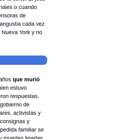
nales o cuando 
ensoras de 
 angustia cada vez 
e Nueva York y no 
años 
que murió 
uien estuvo 
ron respuestas, 
 gobierno de 
es, activistas y 
consignas y 
pedida familiar se 
y muertes ligadas 