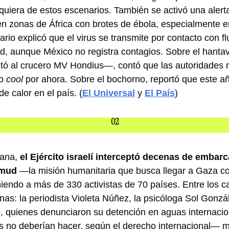
lquiera de estos escenarios. También se activó una alerta
en zonas de África con brotes de ébola, especialmente e
rio explicó que el virus se transmite por contacto con fl
dad, aunque México no registra contagios. Sobre el hanta
tó al crucero MV Hondius—, contó que las autoridades no
o 
cool
 por ahora. Sobre el bochorno, reportó que este a
e calor en el 
país
. (
El Universal
 y 
El País
)
02
ana, 
el Ejército israelí interceptó decenas de embarc
umud
 —la misión humanitaria que busca llegar a Gaza co
endo a más de 330 activistas de 70 países. Entre los ca
s: la periodista Violeta Núñez, la psicóloga Sol González
lo, quienes denunciaron su detención en aguas internaci
íes no deberían hacer, según el derecho internacional— m