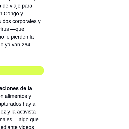
 de viaje para 
n Congo y 
uidos corporales y 
virus —que 
 le pierden la 
ño ya van 264 
aciones de la 
n alimentos y 
pturados hay al 
 y la activista 
onales —algo que 
ediante videos 