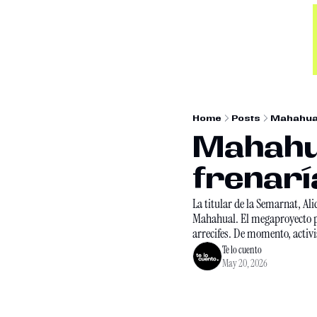
Home
Posts
Mahahual
Mahahua
frenari
La titular de la Semarnat, Ali
Mahahual. El megaproyecto pro
arrecifes. De momento, activis
Te lo cuento
May 20, 2026