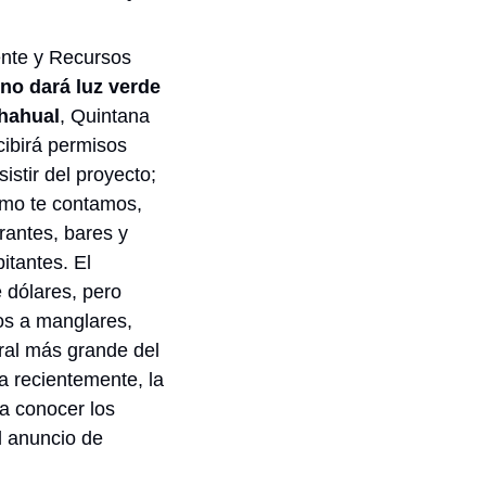
nte y Recursos 
no dará luz verde 
ahahual
, Quintana 
ibirá permisos 
tir del proyecto; 
mo te contamos, 
antes, bares y 
tantes. El 
dólares, pero 
s a manglares, 
al más grande del 
 recientemente, la 
a conocer los 
l anuncio de 