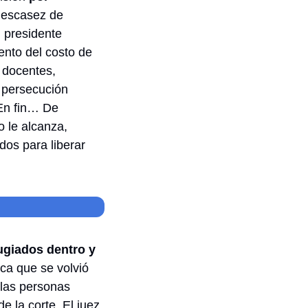
 escasez de 
 presidente 
nto del costo de 
 docentes, 
 persecución 
En fin… De 
le alcanza, 
mientras el gobierno ofrece negociar, aumentar salarios y mandar uniformados para liberar 
ugiados dentro y 
ica que se volvió 
las personas 
 la corte. El juez 