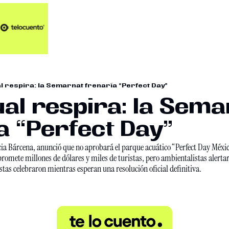
Artículos 📑
Artí
Pl
Op
 respira: la Semarnat frenaría “Perfect Day”
En
l respira: la Semar
́a “Perfect Day”
cia Bárcena, anunció que no aprobará el parque acuático “Perfect Day Méxi
mete millones de dólares y miles de turistas, pero ambientalistas alertar
tas celebraron mientras esperan una resolución oficial definitiva. 