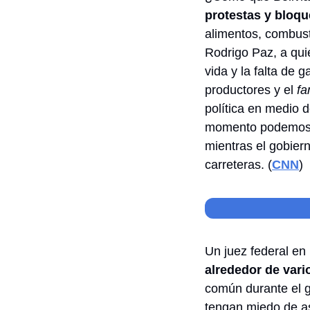
protestas y bloq
alimentos, combusti
Rodrigo Paz, a qui
vida y la falta de 
productores y el 
f
política en medio 
momento podemos de
carreteras
. (
CNN
)
Un juez federal en
alrededor de vari
común durante el g
tengan miedo de asi