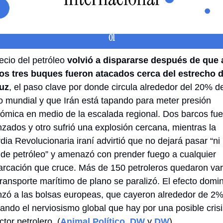
01
ecio del petróleo 
volvió a dispararse después de que a
s tres buques fueron atacados cerca del estrecho d
uz
, el paso clave por donde circula alrededor del 20% de
o mundial y que Irán está tapando para meter presión 
ómica en medio de la escalada regional. Dos barcos fue
nzados y otro sufrió una explosión cercana, mientras la 
dia Revolucionaria iraní advirtió que no dejará pasar “ni 
 de petróleo” y amenazó con prender fuego a cualquier 
rcación que cruce. Más de 150 petroleros quedaron var
 transporte marítimo de plano se paralizó. El efecto domin
nzó a las bolsas europeas, que cayeron alrededor de 2%,
jando el nerviosismo global que hay por una posible crisi
ctor petrolero. (
Animal Político
, 
DW
 y 
DW
)