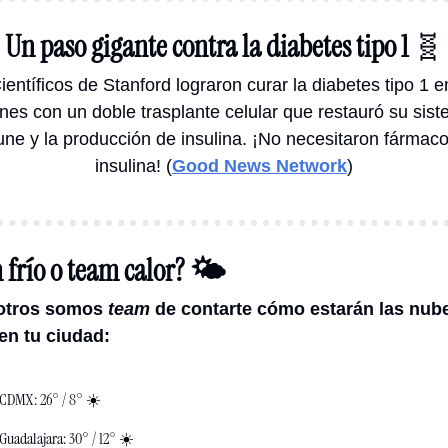
Un paso gigante contra la diabetes tipo 1 
🧬
ientíficos de Stanford lograron curar la diabetes tipo 1 en
nes con un doble trasplante celular que restauró su sist
ne y la producción de insulina. ¡No necesitaron fármacos
insulina! (
Good News Network
)
frío o team calor? 🌤️
otros somos 
team 
de contarte cómo estarán las nube
en tu ciudad: 
CDMX: 26° / 8° ☀️
Guadalajara: 30° / 12° ☀️