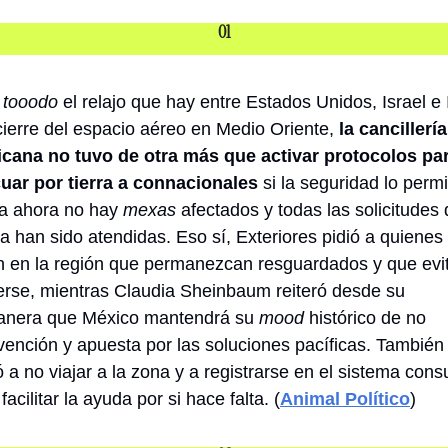
01
 
tooodo
 el relajo que hay entre Estados Unidos, Israel e I
 cierre del espacio aéreo en Medio Oriente, 
la cancillería 
cana no tuvo de otra más que activar protocolos par
uar por tierra a connacionales
 si la seguridad lo permit
a ahora no hay 
mexas
 afectados y todas las solicitudes 
a han sido atendidas. Eso sí, Exteriores pidió a quienes 
n en la región que permanezcan resguardados y que evit
rse, mientras Claudia Sheinbaum reiteró desde su 
nera que México mantendrá su 
mood
 histórico de no 
rvención y apuesta por las soluciones pacíficas. También 
 a no viajar a la zona y a registrarse en el sistema consu
facilitar la ayuda por si hace falta. (
Animal Político
)