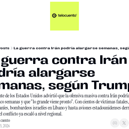
Artículos 📑
Tu Dosis Diaria de Not
Artículos 📑
Plus 💎
Opinión ✒️
Posts
La guerra contra Irán podría alargarse semanas, seg
Entretenimiento🥤
 guerra contra Irán 
dría alargarse 
manas, según Trum
nte de los Estados Unidos advirtió que la ofensiva masiva contra Irán podría
nco semanas y que “lo grande viene pronto”. Con cientos de víctimas fatales,
aníes, bombardeos israelíes en Líbano y hasta aviones estadounidenses derr
el conflicto ya escaló a nivel regional.
o cuento
3, 2026