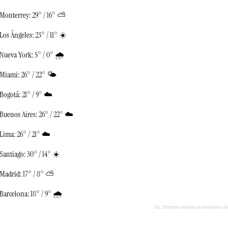
Monterrey: 29° / 16° ⛅️
Los Ángeles: 23° / 11° ☀️
Nueva York: 5° / 0° 🌧️
Miami: 26° / 22° 🌤️
Bogotá: 21° / 9° ☁️
Buenos Aires: 26° / 22° ☁️
Lima: 26° / 21° ☁️
Santiago: 30° / 14° ☀️
Madrid: 17° / 8° ⛅️
Barcelona: 18° / 9° 🌧️
Vía: Diferentes sistemas de monitoreo cl