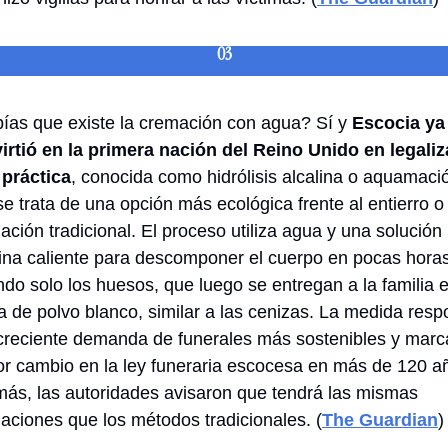
03
ías que existe la cremación con agua? Sí y 
Escocia ya 
irtió en la primera nación del Reino Unido en legaliza
 práctica
, conocida como hidrólisis alcalina o aquamación
se trata de una opción más ecológica frente al entierro o l
ción tradicional. El proceso utiliza agua y una solución 
lina caliente para descomponer el cuerpo en pocas horas,
ndo solo los huesos, que luego se entregan a la familia e
a de polvo blanco, similar a las cenizas. La medida resp
 creciente demanda de funerales más sostenibles y marca
r cambio en la ley funeraria escocesa en más de 120 añ
ás, las autoridades avisaron que tendrá las mismas 
laciones que los métodos tradicionales. (
The Guardian
)