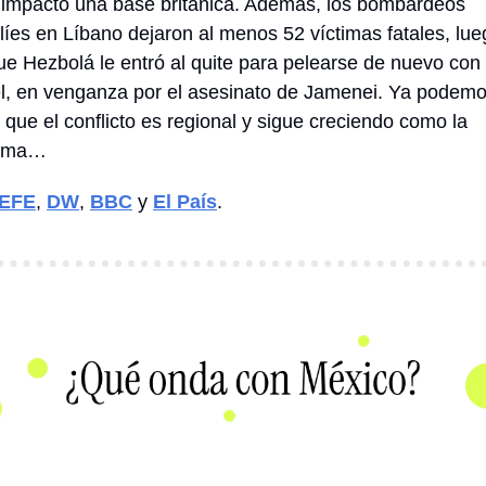
í impactó una base británica. Además, los bombardeos 
elíes en Líbano dejaron al menos 52 víctimas fatales, lue
ue Hezbolá le entró al quite para pelearse de nuevo con 
el, en venganza por el asesinato de Jamenei. Ya podemo
 que el conflicto es regional y sigue creciendo como la 
uma… 
EFE
, 
DW
, 
BBC
 y 
El País
. 