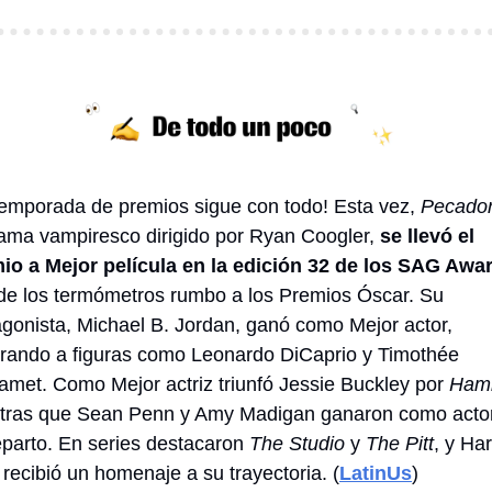
temporada de premios sigue con todo! Esta vez, 
Pecado
rama vampiresco dirigido por Ryan Coogler,
 se llevó el 
io a Mejor película en la edición 32 de los SAG Awa
de los termómetros rumbo a los Premios Óscar. Su 
agonista, Michael B. Jordan, ganó como Mejor actor, 
rando a figuras como Leonardo DiCaprio y Timothée 
amet. Como Mejor actriz triunfó Jessie Buckley por 
Ham
tras que Sean Penn y Amy Madigan ganaron como actor
eparto. En series destacaron 
The Studio
 y 
The Pitt
, y Har
 recibió un homenaje a su trayectoria. (
LatinUs
)