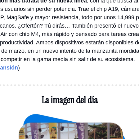
ión más barata de su nueva línea
, con la que busca atr
s usuarios sin perder potencia. Trae el chip A19, cámara
P, MagSafe y mayor resistencia, todo por unos 14,999 p
canos. ¿Ofertón? Tú dirás… También presentó el nuevo 
 Air con chip M4, más rápido y pensado para tareas creat
 productividad. Ambos dispositivos estarán disponibles d
1 de marzo, en un nuevo intento de la manzanita mordida
 competir en la gama media sin salir de su ecosistema. 
ansión
)
La imagen del día