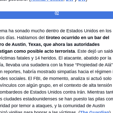
02
ema ha sonado mucho dentro de Estados Unidos en los 
mos días. Hablamos del 
tiroteo ocurrido en un bar del 
ro de Austin
,
 Texas, que ahora las autoridades 
stigan como posible acto terrorista
. Este dejó un sald
íctimas fatales y 14 heridos. El atacante, abatido por la 
ía, llevaba una sudadera con la frase “Propiedad de Alá” 
n reportes, habría mostrado simpatías hacia el régimen i
edes sociales. El FBI, de momento, analiza si actuó solo 
vínculos con algún grupo, en el contexto de alta tensión 
bombardeos de Estados Unidos contra Irán. Mientras tant
as ciudades estadounidenses se han puesto las pilas con 
ridad por temor a ataques, y la comunidad de Austin 
izó vigilias para honrar a las víctimas. (
The Guardian
)