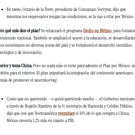
En tanto, Octavio de la Torre, presidente de Concanaco Servytur, dijo que 
mientras los empresarios tengan las condiciones, se la van a rifar por México.
ero qué más dice el plan?
 Se relanzará el programa 
Hecho en México
, para fortalece
 contenido nacional. También se ampliará el acceso a la educación, se desarrollarán 
os económicos en diversas zonas del país y se fortalecerá el desarrollo científico, 
cnológico y de innovación.
terior y tema China. 
Pero no nada más es verse para adentro el Plan por México, si
mbién para el exterior. El plan impulsará la integración del continente americano, 
emás de promover el 
nearshoring.
Como que no queriendo —o quizá queriendo mucho—, el Gobierno mexicano
a través de Rogelio Ramírez de la O, secretario de Hacienda y Crédito Público, 
dijo que con que Norteamérica 
reemplace
 el 10% de lo que compra a China, 
México crecería 1.2% más en cuanto a PIB. 