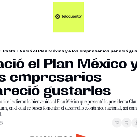
Artículos 📑
Tu Dosis Diaria de Not
Artículos 📑
Plus 💎
Opinión ✒️
Posts
Nació el Plan México y a los empresarios pareció gu
Entretenimiento🥤
ció el Plan México y
os empresarios 
reció gustarles
rios le dieron la bienvenida al Plan México que presentó la presidenta Clau
um, en el cual se busca fomentar el desarrollo económico nacional, así com
l.
25