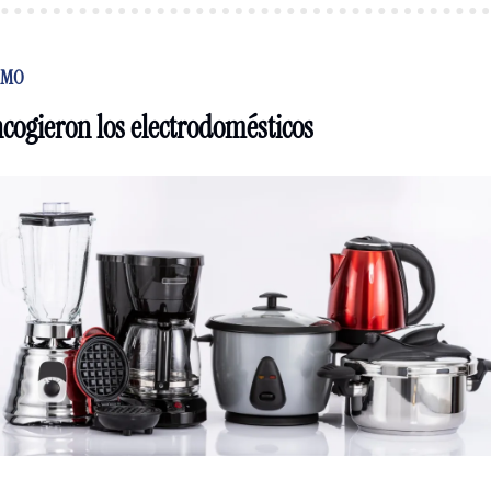
UMO
ncogieron los electrodomésticos