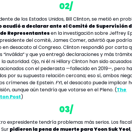
02/
dente de los Estados Unidos, Bill Clinton, se metió en probl
o acudió a declarar ante el Comité de Supervisión de
de Representantes 
en la investigación sobre Jeffrey Ep
 presidente del comité, James Comer, advirtió que podría 
o en desacato al Congreso. Clinton respondió por carta qu
s “inválida” y que ya entregó declaraciones y más trámites
la autoridad. Ojo, ni él ni Hillary Clinton han sido acusados
elacionados con el pederasta —fallecido en 2019—, pero han
s por su supuesta relación cercana; eso sí, ambos niega
os crímenes de Epstein. 
FYI
, el desacato puede implicar h
isión, aunque aún tendría que votarse en el 
Pleno
. (
The 
ton Post
)
03/
ro expresidente tendría problemas más serios. Los fiscal
 Sur 
pidieron la pena de muerte para Yoon Suk Yeol
,