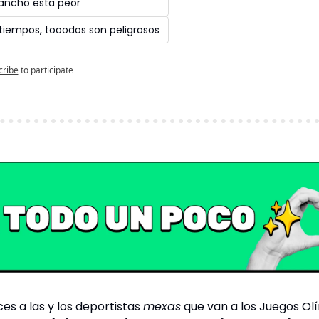
rancho está peor 
 tiempos, tooodos son peligrosos
cribe
to participate
s a las y los deportistas 
mexas
 que van a los Juegos Ol