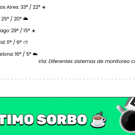
s Aires: 33° / 22° ☀️
 25° / 20° 🌥️
ago: 29° / 15° ☀️
d: 11° / 6° ⛅️
lona: 16° / 5° ☁️
Vía: Diferentes sistemas de monitoreo c