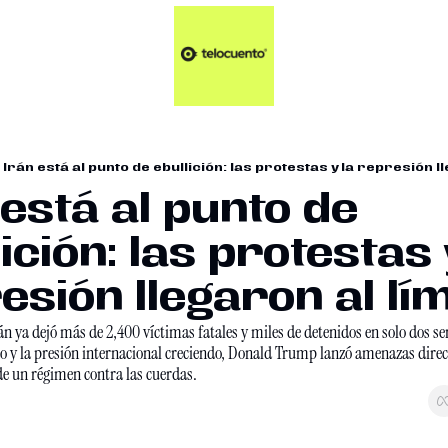
Artículos 📑
Tu Dosis Diaria de Not
Artículos 📑
Plus 💎
Opinión ✒️
Irán está al punto de ebullición: las protestas y la represión ll
Entretenimiento🥤
 está al punto de 
ición: las protestas y
sión llegaron al lím
án ya dejó más de 2,400 víctimas fatales y miles de detenidos en solo dos s
 y la presión internacional creciendo, Donald Trump lanzó amenazas directa
e un régimen contra las cuerdas.