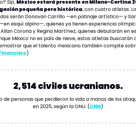
o? 
Sip
, 
México estará presente en Milano-Cortina 20
gación pequeña pero histórica
, con cuatro atletas. Lo
os serán Donovan Carrillo —en patinaje artístico— y Sar
—en esquí alpino—, quienes ya tienen experiencia olímpica.
Allan Corona y Regina Martínez, quienes debutarán en es
nque México no es país de nieve, estos atletas buscarán d
 Financiero
)
2,514 civiles ucranianos.
o de personas que perdieron la vida a manos de los ataqu
en 2025, según la 
ONU
. (
CNN
)