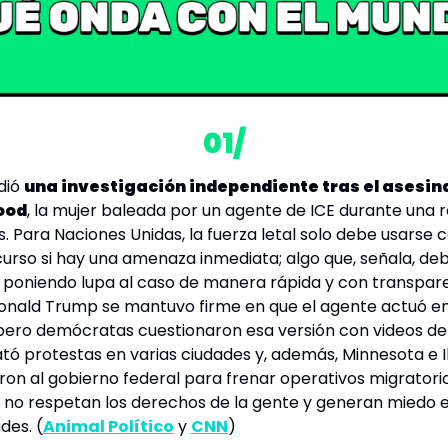
01/
dió 
una investigación independiente tras el asesina
ood
, la mujer baleada por un agente de ICE durante una r
s. Para Naciones Unidas, la fuerza letal solo debe usarse 
curso si hay una amenaza inmediata; algo que, señala, deb
 poniendo lupa al caso de manera rápida y con transpare
Donald Trump se mantuvo firme en que el agente actuó en 
pero demócratas cuestionaron esa versión con videos del 
ó protestas en varias ciudades y, además, Minnesota e Ill
n al gobierno federal para frenar operativos migratorios
des
. (
Animal Político
 y 
CNN
)