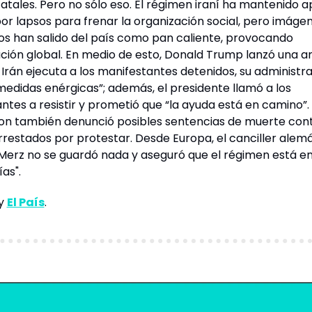
fatales. Pero no sólo eso. El régimen iraní ha mantenido a
or lapsos para frenar la organización social, pero imágen
os han salido del país como pan caliente, provocando 
ión global. En medio de esto, Donald Trump lanzó una a
i Irán ejecuta a los manifestantes detenidos, su administra
edidas enérgicas”; además, el presidente llamó a los 
tes a resistir y prometió que “la ayuda está en camino”. Y
n también denunció posibles sentencias de muerte cont
rrestados por protestar. Desde Europa, el canciller alemá
 Merz no se guardó nada y aseguró que el régimen está en 
ías".
y 
El País
.