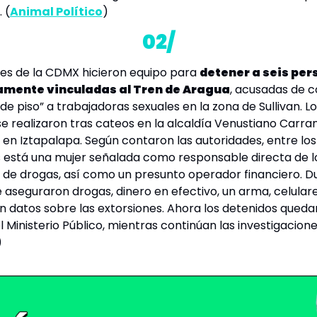
. (
Animal Político
)
02/
es de la CDMX hicieron equipo para 
detener a seis per
mente vinculadas al Tren de Aragua
, acusadas de c
e piso” a trabajadoras sexuales en la zona de Sullivan. Los
se realizaron tras cateos en la alcaldía Venustiano Carran
 en Iztapalapa. Según contaron las autoridades, entre los 
 está una mujer señalada como responsable directa de lo
a de drogas, así como un presunto operador financiero. Du
 aseguraron drogas, dinero en efectivo, un arma, celulare
on datos sobre las extorsiones. Ahora los detenidos queda
 Ministerio Público, mientras continúan las 
investigacion
)