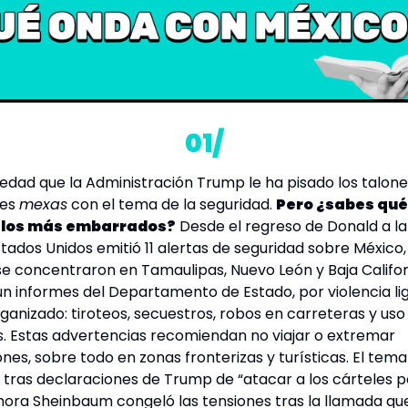
01/
edad que la Administración Trump le ha pisado los talones
es 
mexas
 con el tema de la seguridad. 
Pero ¿sabes qué
 los más embarrados?
 Desde el regreso de Donald a la
tados Unidos emitió 11 alertas de seguridad sobre México, y
e concentraron en Tamaulipas, Nuevo León y Baja Californ
n informes del Departamento de Estado, por violencia lig
ganizado: tiroteos, secuestros, robos en carreteras y uso 
s. Estas advertencias recomiendan no viajar o extremar 
nes, sobre todo en zonas fronterizas y turísticas. El tema
 tras declaraciones de Trump de “atacar a los cárteles por
ora Sheinbaum congeló las tensiones tras la llamada que