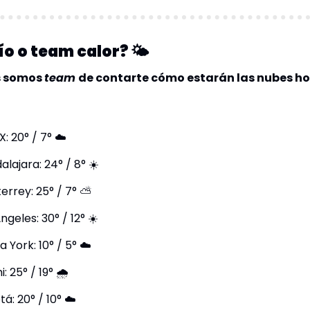
o o team calor? 🌤️
 somos 
team 
de contarte cómo estarán las nubes hoy
: 20° / 7° ☁️
lajara: 24° / 8° ☀️
rrey: 25° / 7° ⛅️
ngeles: 30° / 12° ☀️
 York: 10° / 5° ☁️
: 25° / 19° 🌧️
á: 20° / 10° ☁️