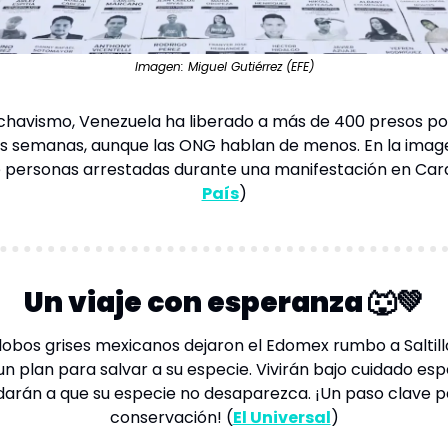
Imagen: Miguel Gutiérrez (EFE)
chavismo, Venezuela ha liberado a más de 400 presos polí
as semanas, aunque las ONG hablan de menos. En la image
e personas arrestadas durante una manifestación en 
Car
País
)
Un viaje con esperanza 
🐺
💚
lobos grises mexicanos dejaron el Edomex rumbo a Saltil
n plan para salvar a su especie. Vivirán bajo cuidado espe
conservación
! (
El Universal
)