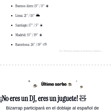
Buenos Aires: 15° / 8° ☀️
Lima: 21° / 18° 🌥️
Santiago: 17° / 5° ☀️
Madrid: 33° / 19° ☀️
Barcelona: 26° / 19° ⛅️
Vía: Diferentes sistemas de monitoreo climático.
¡No eres un DJ, eres un juguete! 
🧸
Bizarrap participará en el doblaje al español de 