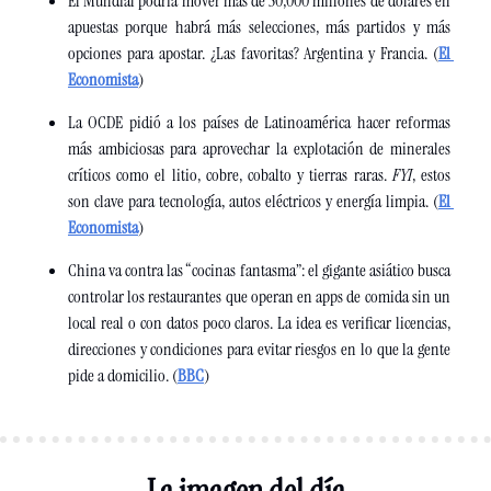
El Mundial podría mover más de 50,000 millones de dólares en 
apuestas porque habrá más selecciones, más partidos y más 
opciones para apostar. ¿Las favoritas? Argentina y Francia. (
El 
Economista
)
La OCDE pidió a los países de Latinoamérica hacer reformas 
más ambiciosas para aprovechar la explotación de minerales 
críticos como el litio, cobre, cobalto y tierras raras. 
FYI
, estos 
son clave para tecnología, autos eléctricos y energía limpia. (
El 
Economista
)
China va contra las “cocinas fantasma”: el gigante asiático busca 
controlar los restaurantes que operan en apps de comida sin un 
local real o con datos poco claros. La idea es verificar licencias, 
direcciones y condiciones para evitar riesgos en lo que la gente 
pide a domicilio. (
BBC
)