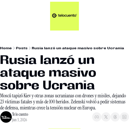
Artículos 📑
Tu Dosis Diaria de Not
Artículos 📑
Plus 💎
Opinión ✒️
Home
Posts
Rusia lanzó un ataque masivo sobre Ucrania
Entretenimiento🥤
Rusia lanzó un 
ataque masivo 
sobre Ucrania
Moscú tapizó Kiev y otras zonas ucranianas con drones y misiles, dejando 
23 víctimas fatales y más de 100 heridos. Zelenski volvió a pedir sistemas 
de defensa, mientras crece la tensión nuclear en Europa.
Te lo cuento
Jun 3, 2026