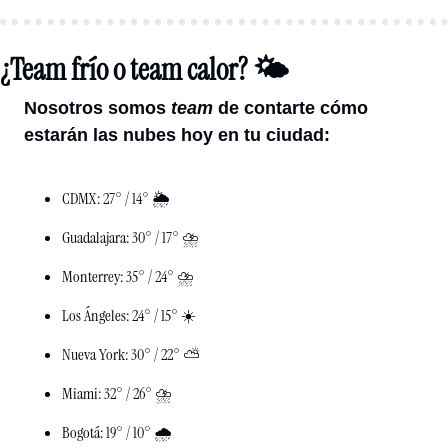
¿Team frío o team calor? 🌤️
Nosotros somos 
team 
de contarte cómo 
estarán las nubes hoy en tu ciudad: 
CDMX: 27° / 14° 🌦️
Guadalajara: 30° / 17° ⛈️
Monterrey: 35° / 24° ⛈️
Los Ángeles: 24° / 15° ☀️
Nueva York: 30° / 22° ⛅️
Miami: 32° / 26° ⛈️
Bogotá: 19° / 10° 🌧️