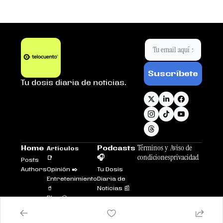
Suscríbete
Tu dosis diaria de noticias.
Términos y 
Aviso de 
Home
Podcasts 
Artículos 
condiciones
privacidad
🎧
📑
Posts
Authors
Opinión ✒️
Tu Dosis 
Entretenimiento
Diaria de 
🥤
Noticias 📰
Plus 💎