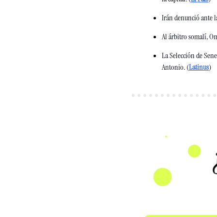
Irán denunció ante la
Al árbitro somalí, O
La Selección de Sene
Antonio. (
Latinus
) 