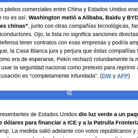
s pleitos comerciales entre China y Estados Unidos eran
 no es así. 
Washington metió a Alibaba, Baidu y BYD e
res chinas”
, junto con otras compañías tecnológicas, fa
conductores. Ojo, la lista no significa sanciones directas,
fensa tener contratos con esas empresas y podría ampli
ue, la Casa Blanca jura y perjura que éstas compañías t
 Como era de esperarse, Pekín rechazó rotundamente la 
usar la seguridad nacional como pretexto para reprimir 
acusación es “completamente infundada”. (
DW
 y 
AFP
) 
02
esentantes de Estados Unidos
 dio luz verde a un paq
 dólares para financiar a ICE y a la Patrulla Fronteri
mp. La medida salió adelante con votos republicanos y 