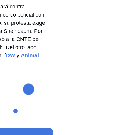
rá contra 
cerco policial con 
 su protesta exige 
ia Sheinbaum. Por 
só a la CNTE de 
. Del otro lado, 
. (
DW
 y 
Animal 