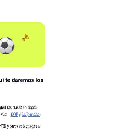
uí te daremos los 
en las clases en todos 
CDMX. (
DOF
 y 
La Jornada
) 
TE y otros colectivos en 