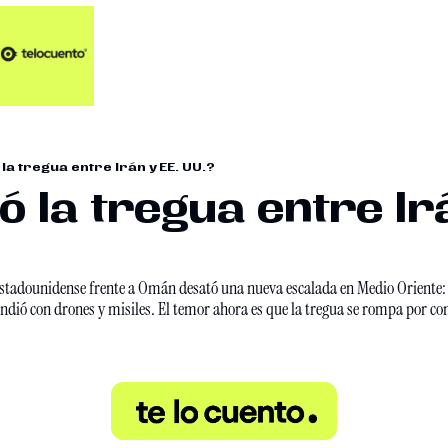
Artículos 📑
Artí
Pl
Op
 la tregua entre Irán y EE. UU.?
En
́ la tregua entre Irá
 estadounidense frente a Omán desató una nueva escalada en Medio Oriente
pondió con drones y misiles. El temor ahora es que la tregua se rompa por co