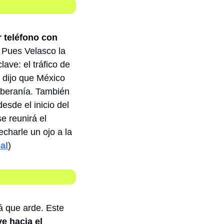
 teléfono con 
 Pues Velasco la 
ve: el tráfico de 
r dijo que México 
soberanía. También 
sde el inicio del 
 reunirá el 
harle un ojo a la 
al
) 
 que arde. Este 
 hacia el 