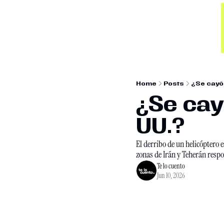
Home
Posts
¿Se cayó
¿Se cayo
UU.?
El derribo de un helicóptero
zonas de Irán y Teherán res
Te lo cuento
Jun 10, 2026