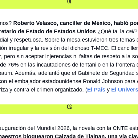
01
inos?
 Roberto Velasco, canciller de México, habló por
retario de Estado de Estados Unidos 
¿Qué tal la 
call
?
ial y respetuosa. Sobre la mesa estuvieron tres temas cla
ción irregular y la revisión del dichoso T-MEC. El cancille
r, pero sin aceptar injerencias ni faltas de respeto a la 
e 76% en las incautaciones de fentanilo en la frontera de
aum. Además, adelantó que el Gabinete de Seguridad se
on el embajador estadounidense Ronald Johnson para ec
iza y contra el crimen organizado. (
El País
 y 
El Univers
02
nauguración del Mundial 2026, la novela con la CNTE está
aestros bloquearon Calzada de Tlalpan, una vía clave