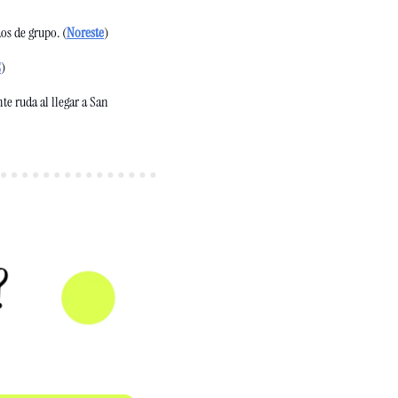
os de grupo. (
Noreste
) 
C
) 
e ruda al llegar a San 