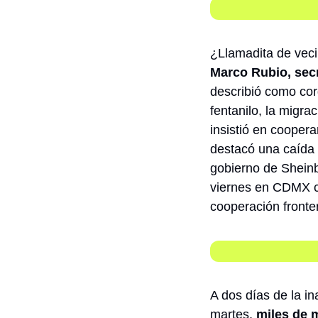
¿Llamadita de vec
Marco Rubio, sec
describió como cord
fentanilo, la migra
insistió en coopera
destacó una caída d
gobierno de Sheinb
viernes en CDMX c
cooperación fronter
A dos días de la i
martes, 
miles de m