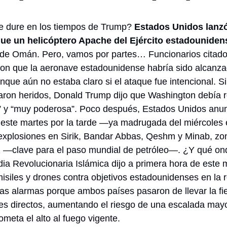
e dure en los tiempos de Trump? 
Estados Unidos lanzó
ue un helicóptero Apache del Ejército estadouniden
s de Omán. Pero, vamos por partes… Funcionarios citado
ron que la aeronave estadounidense habría sido alcanza
unque aún no estaba claro si el ataque fue intencional. Si 
ltaron heridos, Donald Trump dijo que Washington debía 
” y “muy poderosa”. Poco después, Estados Unidos anun
este martes por la tarde —ya madrugada del miércoles 
 explosiones en Sirik, Bandar Abbas, Qeshm y Minab, zon
—clave para el paso mundial de petróleo—. ¿Y qué onda
ia Revolucionaria Islámica dijo a primera hora de este 
isiles y drones contra objetivos estadounidenses en la r
las alarmas porque ambos países pasaron de llevar la fie
es directos, aumentando el riesgo de una escalada mayo
meta el alto al fuego vigente.