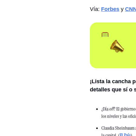
Vía: 
Forbes
 y 
CN
¡Lista la cancha 
detalles que sí o
¿Día 
off
? El gobierno
los niveles y las ofi
Claudia Sheinbaum aú
la capital. (
El País
) 