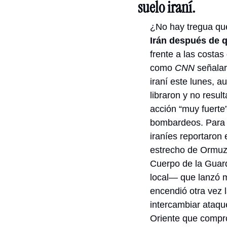
suelo iraní.
¿No hay tregua qu
Irán después de q
frente a las costa
como 
CNN
 señala
iraní este lunes, a
libraron y no resu
acción “muy fuerte
bombardeos. Para 
iraníes reportaron
estrecho de Ormuz 
Cuerpo de la Guard
local— que lanzó m
encendió otra vez 
intercambiar ataqu
Oriente que compro