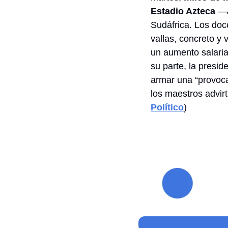
Estadio Azteca
 —
Sudáfrica. Los doce
vallas, concreto y
un aumento salaria
su parte, la presi
armar una “provocac
los maestros advir
Político
) 