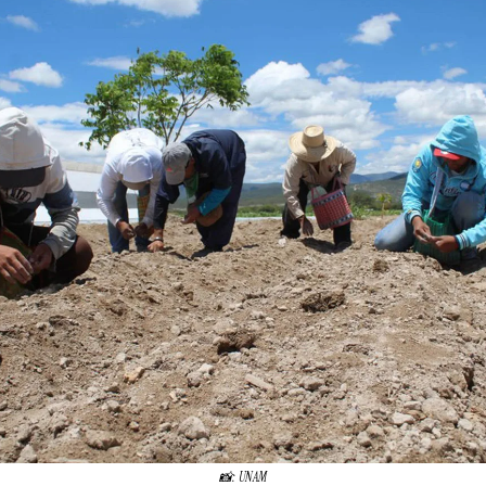
📸
: UNAM