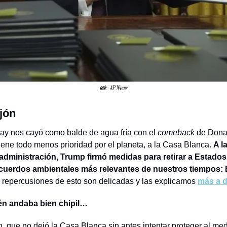
📸
:  AP News
jón
ay nos cayó como balde de agua fría con el 
comeback
 de Dona
ene todo menos prioridad por el planeta, a la Casa Blanca. 
A l
administración, Trump firmó medidas para retirar a Estados
cuerdos ambientales más relevantes de nuestros tiempos: 
 repercusiones de esto son delicadas y las explicamos 
más a d
én andaba bien chipil…