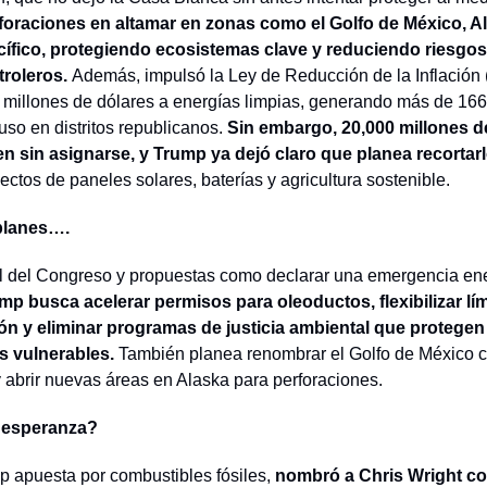
foraciones en altamar en zonas como el Golfo de México, Ala
cífico, protegiendo ecosistemas clave y reduciendo riesgo
roleros. 
Además, impulsó la Ley de Reducción de la Inflación (
 millones de dólares a energías limpias, generando más de 166
uso en distritos republicanos.
 Sin embargo, 20,000 millones d
n sin asignarse, y Trump ya dejó claro que planea recortarl
yectos de paneles solares, baterías y agricultura sostenible.
planes….
l del Congreso y propuestas como declarar una emergencia ene
mp busca acelerar permisos para oleoductos, flexibilizar lím
n y eliminar programas de justicia ambiental que protegen 
 vulnerables. 
También planea renombrar el Golfo de México c
 abrir nuevas áreas en Alaska para perforaciones.
 esperanza?
 apuesta por combustibles fósiles,
 nombró a Chris Wright c