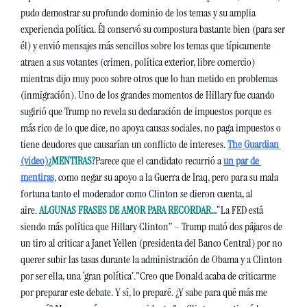
pudo demostrar su profundo dominio de los temas y su amplia 
experiencia política. Él conservó su compostura bastante bien (para ser 
él) y envió mensajes más sencillos sobre los temas que típicamente 
atraen a sus votantes (crimen, política exterior, libre comercio) 
mientras dijo muy poco sobre otros que lo han metido en problemas 
(inmigración). Uno de los grandes momentos de Hillary fue cuando 
sugirió que Trump no revela su declaración de impuestos porque es 
más rico de lo que dice, no apoya causas sociales, no paga impuestos o 
tiene deudores que causarían un conflicto de intereses. 
The Guardian 
(video)
¿MENTIRAS?
Parece que el candidato recurrió a 
un par de 
mentiras
, como negar su apoyo a la Guerra de Iraq, pero para su mala 
fortuna tanto el moderador como Clinton se dieron cuenta, al 
aire.
ALGUNAS FRASES DE AMOR PARA RECORDAR…
“La FED está 
siendo más política que Hillary Clinton” – Trump mató dos pájaros de 
un tiro al criticar a Janet Yellen (presidenta del Banco Central) por no 
querer subir las tasas durante la administración de Obama y a Clinton 
por ser ella, una ‘gran política’.
"Creo que Donald acaba de criticarme 
por preparar este debate. Y sí, lo preparé. ¿Y sabe para qué más me 