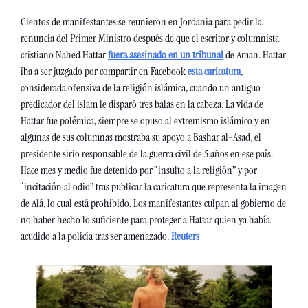
Cientos de manifestantes se reunieron en Jordania para pedir la 
renuncia del Primer Ministro después de que el escritor y columnista 
cristiano Nahed Hattar 
fuera asesinado en un tribunal
 de Aman. Hattar 
iba a ser juzgado por compartir en Facebook 
esta caricatura
, 
considerada ofensiva de la religión islámica, cuando un antiguo 
predicador del islam le disparó tres balas en la cabeza. La vida de 
Hattar fue polémica, siempre se opuso al extremismo islámico y en 
algunas de sus columnas mostraba su apoyo a Bashar al-Asad, el 
presidente sirio responsable de la guerra civil de 5 años en ese país. 
Hace mes y medio fue detenido por “insulto a la religión” y por 
“incitación al odio” tras publicar la caricatura que representa la imagen 
de Alá, lo cual está prohibido. Los manifestantes culpan al gobierno de 
no haber hecho lo suficiente para proteger a Hattar quien ya había 
acudido a la policía tras ser amenazado. 
Reuters