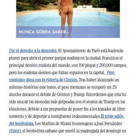
Por el derecho a la desnudez.
 El Ayuntamiento de París está haciendo 
planes para abrir el primer parque nudista en la ciudad. Francia es el 
principal destino nudista del mundo, con 100 playas y 200,000 campos, 
pero los nudistas sienten que faltan espacios en la capital.  
Peso 
mexicano gana con la victoria de Clinton.
Tras haber alcanzado un 
mínimo histórico este lunes, el peso mexicano se recuperó un 2% 
anoche durante el debate de Clinton y Trump. Recordemos que esta ha 
sido una de las monedas más golpeadas con el avance de Trump en las 
elecciones, debido a sus propuestas de poner fin a los tratados de libre 
comercio y de deportar a inmigrantes indocumentados.
El triste adiós 
del beisbolista.
 Los Marlins de Miami homenajean a José Fernández 
(fotos)
, el beisbolista cubano que murió la madrugada del domingo en 