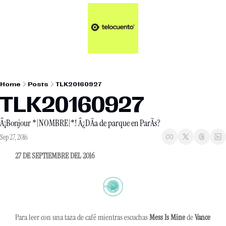
Artículos 📑
Tu Dosis Diaria de Not
Artículos 📑
Plus 💎
Opinión ✒️
Home
Posts
TLK20160927
Entretenimiento🥤
TLK20160927
Â¡Bonjour *|NOMBRE|*! Â¿DÃ­a de parque en ParÃ­s?
Sep 27, 2016
27 DE SEPTIEMBRE DEL 2016
Para leer con una taza de café mientras escuchas 
Mess Is Mine
 de 
Vance 