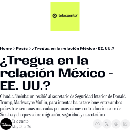
Artículos 📑
Tu Dosis Diaria de Not
Artículos 📑
Plus 💎
Opinión ✒️
Home
Posts
¿Tregua en la relación México - EE. UU.?
Entretenimiento🥤
¿Tregua en la 
relación México - 
EE. UU.?
Claudia Sheinbaum recibió al secretario de Seguridad Interior de Donald 
Trump, Markwayne Mullin, para intentar bajar tensiones entre ambos 
países tras semanas marcadas por acusaciones contra funcionarios de 
Sinaloa y choques sobre migración, seguridad y narcotráfico.
Te lo cuento
May 22, 2026