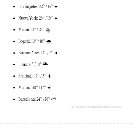
Los Ángeles: 22° / 14° ☀️
Nueva York: 26° / 18° ☀️
Miami: 31° / 25° ⛈️
Bogotá: 18° / 10° 🌧️
Buenos Aires: 14° / 7° ☀️
Lima: 21° / 18° 🌥️
Santiago: 17° / 5° ☀️
Madrid: 30° / 17° ☀️
Barcelona: 24° / 16° ⛅️
Vía: Diferentes sistemas de monitoreo climático.