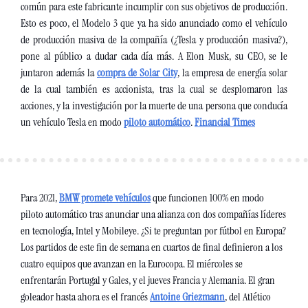
común para este fabricante incumplir con sus objetivos de producción. 
Esto es poco, el Modelo 3 que ya ha sido anunciado como el vehículo 
de producción masiva de la compañía (¿Tesla y producción masiva?), 
pone al público a dudar cada día más. A Elon Musk, su CEO, se le 
juntaron además la 
compra de Solar City
, la empresa de energía solar 
de la cual también es accionista, tras la cual se desplomaron las 
acciones, y la investigación por la muerte de una persona que conducía 
un vehículo Tesla en modo 
piloto automático
. 
Financial Times
Para 2021, 
BMW promete vehículos
 que funcionen 100% en modo 
piloto automático tras anunciar una alianza con dos compañías líderes 
en tecnología, Intel y Mobileye.
¿Si te preguntan por fútbol en Europa? 
Los partidos de este fin de semana en cuartos de final definieron a los 
cuatro equipos que avanzan en la Eurocopa. El miércoles se 
enfrentarán Portugal y Gales, y el jueves Francia y Alemania. El gran 
goleador hasta ahora es el francés 
Antoine Griezmann
, del Atlético 