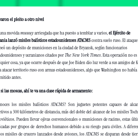
varon el pleito a otro nivel 
una movida 
muuuy
 arriesgada que ha puesto a temblar a varios, 
el Ejército de 
ania lanzó misiles balísticos estadounidenses ATACMS
 contra suelo ruso. El ataque 
peó un depósito de municiones en la ciudad de Bryansk, según funcionarios 
adounidenses y ucranianos citados por 
The New York Times
. Esta operación no es 
lquier cosa, ya que ocurre después de que Joe Biden dio luz verde a sus amigos de Ky
a atacar territorio ruso con armas estadounidenses, algo que Washington no había 
mitido antes.
 si las moscas, ahí te va una clase rápida de armamento: 
noces los misiles balísticos ATACMS? Son juguetes potentes capaces de alcan
etivos a 300 kilómetros de distancia, más del doble del alcance de los misiles Toc
oviéticos. Pueden llevar ojivas convencionales o municiones de racimo, estas últi
ticadas por grupos de derechos humanos debido a su riesgo para civiles. A diferen
los misiles de crucero lanzados desde aviones, los ATACMS se disparan desde tierr