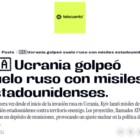
Artículos 📑
Tu Dosis Diaria de Not
Artículos 📑
Plus 💎
Opinión ✒️
Posts
🇺🇦 Ucrania golpeó suelo ruso con misiles estadouni
Entretenimiento🥤
🇦 Ucrania golpeó 
elo ruso con misiles
tadounidenses.
era vez desde el inicio de la invasión rusa en Ucrania, Kyiv lanzó misiles de 
ión estadounidense contra territorio enemigo. Los proyectiles, llamados AT
n un depósito de municiones, provocando un ajuste nuclear en la política de
. 
024