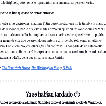
 teledirigidos. Justo por esto representan una amenaza de peso en Rusia…
de no se han quedado de brazos cruzados 
 todas estas decisiones, Vladimir Putin quiso mostrar que no le tiembla la mano a 
a de responder, por lo que este martes firmó un ajuste en las condiciones para el us
armas nucleares de Rusia, ampliando los escenarios en los que el Kremlin podría 
ar mano de este tipo de arsenal, que antes se consideraba sólo como un último 
urso. Con el cambio, cualquier agresión contra Rusia por parte de un Estado que 
tenezca a una alianza será interpretado como un ataque conjunto, lanzando así un
rada a la OTAN… de la que es parte Estados 
Unidos
. 
: 
The New York Times
, 
The Washington Post
 y 
El País
.
Ya se habían tardado 
😯
Unidos reconoció a Edmundo González como el presidente electo de Venezuela.