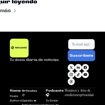
uir leyendo
 más
Suscríbete
Tu dosis diaria de noticias.
Términos y 
Aviso de 
Home
Podcasts 
Artículos 
condiciones
privacidad
🎧
📑
Posts
Authors
Opinión ✒️
Tu Dosis 
Entretenimiento
Diaria de 