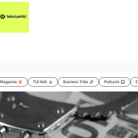
Artículos 📑
Artí
Pl
Op
En
Magazine 🍿
TLK Kids 🧃
Business Tribe 💸
Podcasts 🎧
E