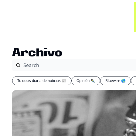
Archivo
Tu dosis diaria de noticias 📰
Opinión ✒️
Bluewire 🌎