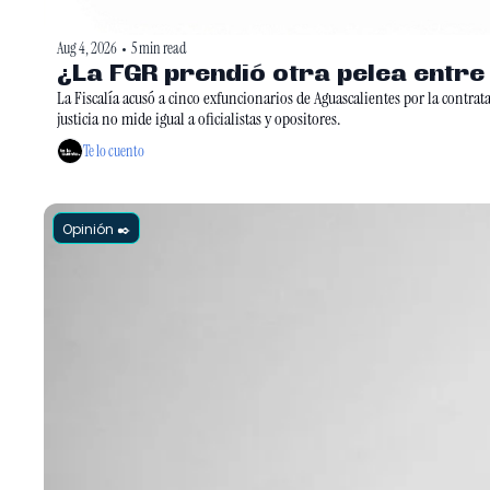
Aug 4, 2026
5 min read
•
¿La FGR prendió otra pelea entr
La Fiscalía acusó a cinco exfuncionarios de Aguascalientes por la contrat
justicia no mide igual a oficialistas y opositores.
Te lo cuento
Opinión ✒️