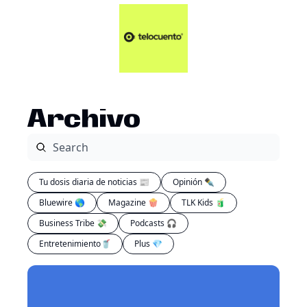
Artículos 📑
Tu Dosis Diaria de Not
Artículos 📑
Plus 💎
Opinión ✒️
Archivo
Entretenimiento🥤
Tu dosis diaria de noticias 📰
Opinión ✒️
Bluewire 🌎
Magazine 🍿
TLK Kids 🧃
Business Tribe 💸
Podcasts 🎧
Entretenimiento🥤
Plus 💎