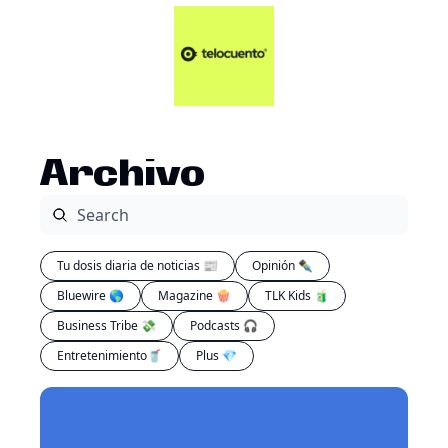
Artículos 📑
Tu Dosis Diaria de Not
Artículos 📑
Plus 💎
Opinión ✒️
Archivo
Entretenimiento🥤
Tu dosis diaria de noticias 📰
Opinión ✒️
Bluewire 🌎
Magazine 🍿
TLK Kids 🧃
Business Tribe 💸
Podcasts 🎧
Entretenimiento🥤
Plus 💎