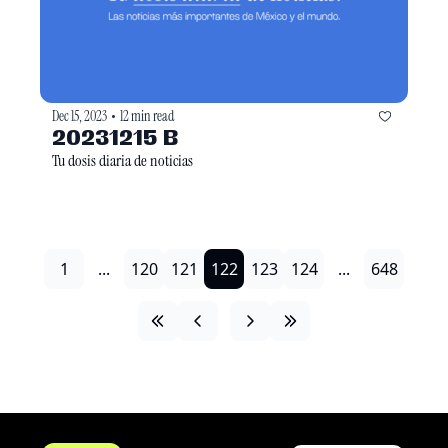
Dec 15, 2023
12 min read
•
20231215 B
Tu dosis diaria de noticias
1
...
120
121
122
123
124
...
648