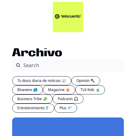
Artículos 📑
Tu Dosis Diaria de Not
Artículos 📑
Plus 💎
Opinión ✒️
Archivo
Entretenimiento🥤
Tu dosis diaria de noticias 📰
Opinión ✒️
Bluewire 🌎
Magazine 🍿
TLK Kids 🧃
Business Tribe 💸
Podcasts 🎧
Entretenimiento🥤
Plus 💎