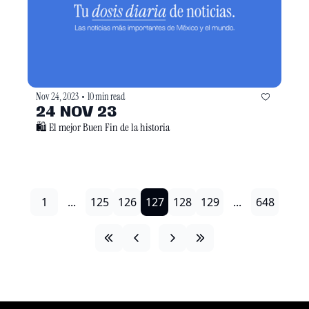
Nov 24, 2023
10 min read
•
24 NOV 23
🛍️ El mejor Buen Fin de la historia
1
...
125
126
127
128
129
...
648