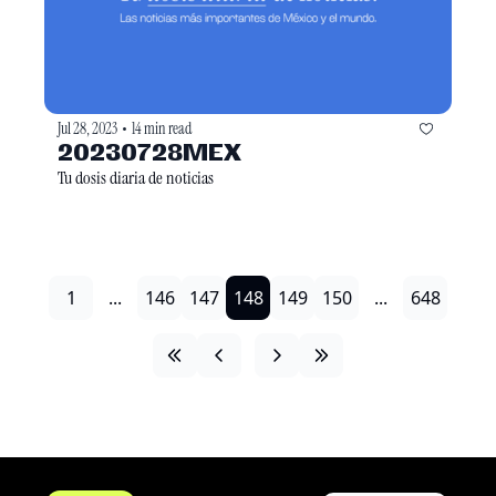
Jul 28, 2023
14 min read
•
20230728MEX
Tu dosis diaria de noticias
1
...
146
147
148
149
150
...
648