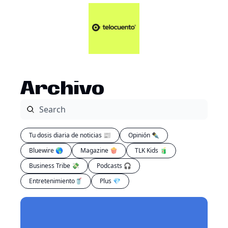
Artículos 📑
Tu Dosis Diaria de Not
Artículos 📑
Plus 💎
Opinión ✒️
Archivo
Entretenimiento🥤
Tu dosis diaria de noticias 📰
Opinión ✒️
Bluewire 🌎
Magazine 🍿
TLK Kids 🧃
Business Tribe 💸
Podcasts 🎧
Entretenimiento🥤
Plus 💎