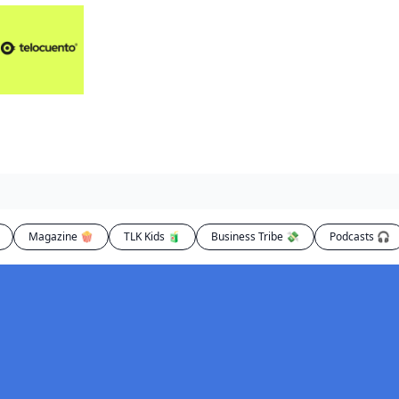
Artículos 📑
Artí
Pl
Op
En
Magazine 🍿
TLK Kids 🧃
Business Tribe 💸
Podcasts 🎧