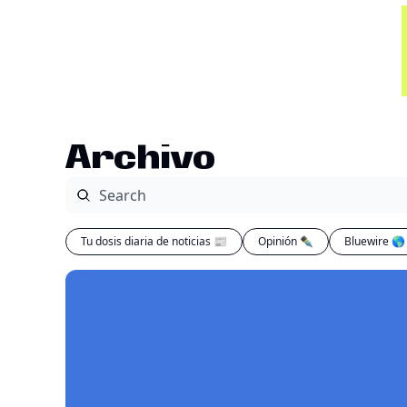
Archivo
Tu dosis diaria de noticias 📰
Opinión ✒️
Bluewire 🌎