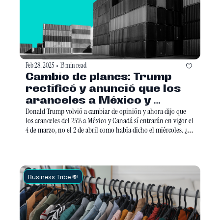
Feb 28, 2025
13 min read
•
Cambio de planes: Trump 
rectificó y anunció que los 
aranceles a México y 
Canadá sí entrarán en vigor 
Donald Trump volvió a cambiar de opinión y ahora dijo que 
los aranceles del 25% a México y Canadá sí entrarán en vigor el 
en marzo
4 de marzo, no el 2 de abril como había dicho el miércoles. ¿La 
razón? Según él, el tráfico de drogas sigue “a niveles 
inaceptables”. Claudia Sheinbaum espera hablar con Trump 
para negociar y evitar el golpe económico. Además, China 
también enfrentará aranceles del 10% el mismo día.
Business Tribe 💸