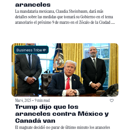
aranceles 
La mandataria mexicana, Claudia Sheinbaum, dará más 
detalles sobre las medidas que tomará su Gobierno en el tema 
arancelario el próximo 9 de marzo en el Zócalo de la Ciudad de 
México. ¿Qué podemos esperar de su respuesta de México en 
cuanto a la guerra comercial?
Business Tribe 💸
Mar 4, 2025
9 min read
•
Trump dijo que los 
aranceles contra México y 
Canadá van 
El magnate decidió no parar de último minuto los aranceles 