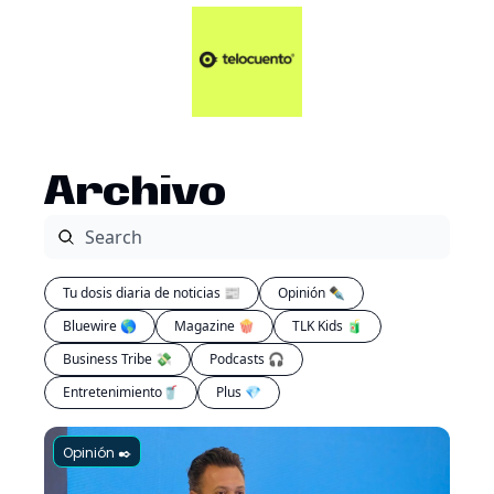
Artículos 📑
Tu Dosis Diaria de Not
Artículos 📑
Plus 💎
Opinión ✒️
Archivo
Entretenimiento🥤
Tu dosis diaria de noticias 📰
Opinión ✒️
Bluewire 🌎
Magazine 🍿
TLK Kids 🧃
Business Tribe 💸
Podcasts 🎧
Entretenimiento🥤
Plus 💎
Opinión ✒️