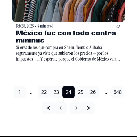
Feb 28, 2025
4 min read
•
México fue con todo contra 
minimis
Si eres de los que compra en Shein, Temu o Alibaba 
seguramente ya viste que subieron los precios —por los 
impuestos—... Y espérate porque el Gobierno de México va aún 
más fuerte contra ellos.
1
...
22
23
24
25
26
...
648