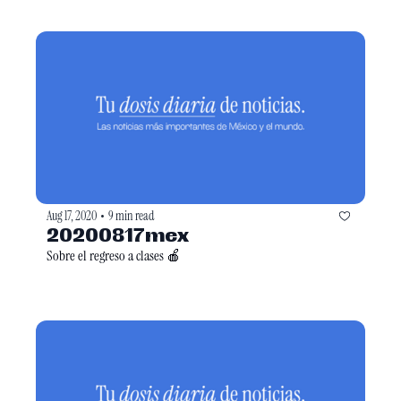
Aug 17, 2020
9 min read
•
20200817mex
Sobre el regreso a clases 🍎