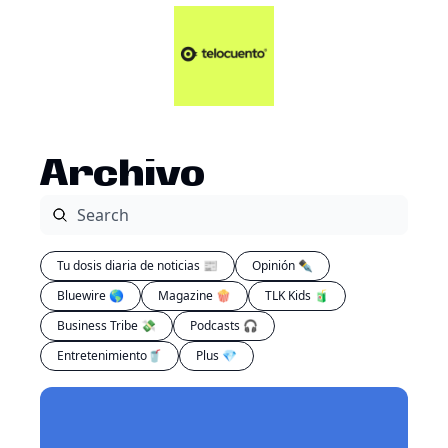
Artículos 📑
Tu Dosis Diaria de Not
Artículos 📑
Plus 💎
Opinión ✒️
Archivo
Entretenimiento🥤
Tu dosis diaria de noticias 📰
Opinión ✒️
Bluewire 🌎
Magazine 🍿
TLK Kids 🧃
Business Tribe 💸
Podcasts 🎧
Entretenimiento🥤
Plus 💎