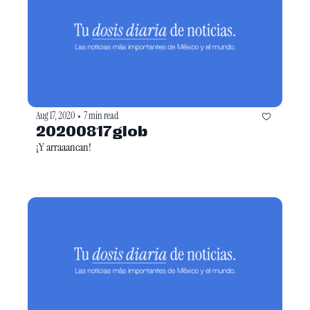
Aug 17, 2020
7 min read
•
20200817glob
¡Y arraaancan!