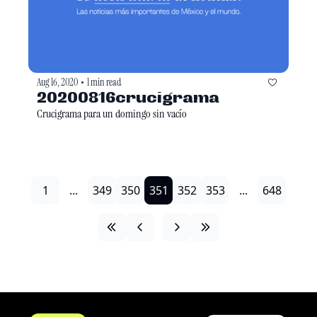
Aug 16, 2020
1 min read
•
20200816crucigrama
Crucigrama para un domingo sin vacío
1
...
349
350
351
352
353
...
648